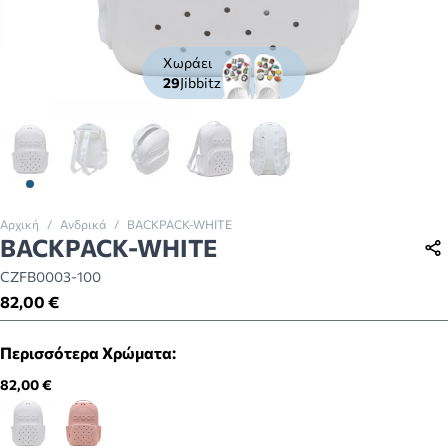
Χωράει
29
Jibbitz
View larger image
View larger image
View larger image
View larger image
View larger image
Αρχική
/
Ανδρικά
/
BACKPACK-WHITE
BACKPACK-WHITE
CZFB0003-100
82,00 €
Περισσότερα Χρώματα:
82,00 €