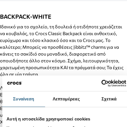
BACKPACK-WHITE
Ιδανικό για το σχολείο, τη δουλειά ή οτιδήποτε χρειάζεται
να κουβαλάς, το Crocs Classic Backpack είναι ανθεκτικό,
ευρύχωρο και τόσο κλασικό όσο και τα Crocs μας. Το
καλύτερο; Μπορείς να προσθέσεις Jibbitz™ charms για να
κάνεις το σακίδιό σου μοναδικό, διαφορετικό από
οποιοδήποτε άλλο στον κόσμο. Σχήμα, λειτουργικότητα,
χαριτωμένη προσωπικότητα ΚΑΙ τα πράγματά σου; Τα έχεις
όλα σε μία τσάντα.
Λεπτομέρειες προϊόντος:
Εξατομίκευση με Jibbitz™ charms! 26 τρύπες στην μπροστινή
Συναίνεση
Λεπτομέρειες
Σχετικά
θήκη και 3 τρύπες στον ιμάντα του σακιδίου
Εξωτερικό πίσω μαξιλαρωμένο διαμέρισμα για φορητό
υπολογιστή για προστασία και εύκολη πρόσβαση.
Αυτή η ιστοσελίδα χρησιμοποιεί cookies
Χωράει φορητό υπολογιστή 15–16”