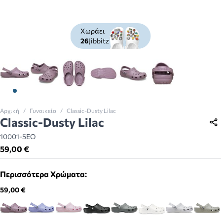
Χωράει
26
Jibbitz
View larger image
View larger image
View larger image
View larger image
View larger image
View larger imag
Αρχική
/
Γυναικεία
/
Classic-Dusty Lilac
Classic-Dusty Lilac
10001-5EO
59,00 €
Περισσότερα Χρώματα:
59,00 €