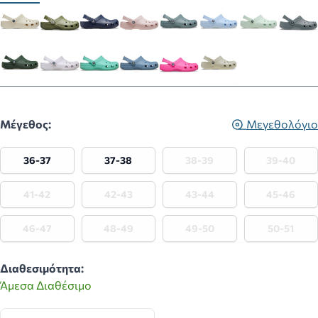
Μέγεθος:
Μεγεθολόγιο
36-37
37-38
38-39
39-40
41-42
42-43
43-44
45-46
46-47
48-49
49-50
50-51
Διαθεσιμότητα:
Άμεσα Διαθέσιμο