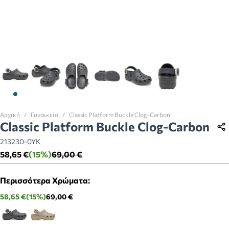
View larger image
View larger image
View larger image
View larger image
View larger image
View larger imag
Αρχική
/
Γυναικεία
/
Classic Platform Buckle Clog-Carbon
Classic Platform Buckle Clog-Carbon
213230-0YK
58,65 €
(15%)
69,00 €
Περισσότερα Χρώματα:
58,65 €
(15%)
69,00 €