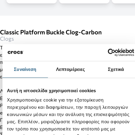
Classic Platform Buckle Clog-Carbon
Clogs
Το Classic Platform Dipped Buckle Clog αναβαθμίζει το
εμβληματικό σχέδιο της Crocs με μια εντυπωσιακή
πλατφόρμα και κομψές μεταλλικές λεπτομέρειες. Ο
μοντέρνος σχεδιασμός συνδυάζει στυλ και άνεση, για
Συναίνεση
Λεπτομέρειες
Σχετικά
εμφανίσεις που ξεχωρίζουν κάθε στιγμή της ημέρας.
Αυτή η ιστοσελίδα χρησιμοποιεί cookies
Λεπτομέρειες προϊόντος:
Εντυπωσιακή πλατφόρμα με μοντέρνα αισθητική
Χρησιμοποιούμε cookie για την εξατομίκευση
Ρυθμιζόμενο λουράκι φτέρνας με μεταλλική αγκράφα και
περιεχομένου και διαφημίσεων, την παροχή λειτουργιών
enamel φινίρισμα
κοινωνικών μέσων και την ανάλυση της επισκεψιμότητάς
Πλήρως κατασκευασμένο από ελαφρύ υλικό Croslite™
μας. Επιπλέον, μοιραζόμαστε πληροφορίες που αφορούν
Εξαιρετικά ελαφρύ και άνετο
τον τρόπο που χρησιμοποιείτε τον ιστότοπό μας με
Σχεδιασμένο για καλύτερη διαπνοή