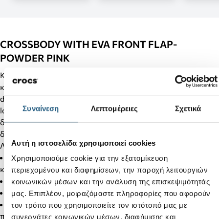
CROSSBODY WITH EVA FRONT FLAP-
POWDER PINK
Κομψή και πρακτική crossbody τσάντα από poly twill με
καπάκι από EVA foam, εμπνευσμένο από το εμβληματικό
design των Crocs clog. Διαθέτει ρυθμιζόμενο λουράκι με
Συναίνεση
Λεπτομέρειες
Σχετικά
logo, ευρύχωρη κύρια θήκη για τα απαραίτητα και
δυνατότητα προσωποποίησης με Jibbitz™ charms, για να
δημιουργήσεις ένα μοναδικό στυλ.
Αυτή η ιστοσελίδα χρησιμοποιεί cookies
Λεπτομέρειες Προϊόντος:
Crossbody τσάντα από poly twill με διαμορφωμένο
Χρησιμοποιούμε cookie για την εξατομίκευση
καπάκι από EVA foam
περιεχομένου και διαφημίσεων, την παροχή λειτουργιών
Δυνατότητα προσωποποίησης με Jibbitz™ charms
κοινωνικών μέσων και την ανάλυση της επισκεψιμότητάς
Ρυθμιζόμενο λουράκι με logo για άνεση και στυλ
μας. Επιπλέον, μοιραζόμαστε πληροφορίες που αφορούν
Σχεδιασμός καπακιού που μιμείται τα εμβληματικά μας
τον τρόπο που χρησιμοποιείτε τον ιστότοπό μας με
παπούτσια
συνεργάτες κοινωνικών μέσων, διαφήμισης και