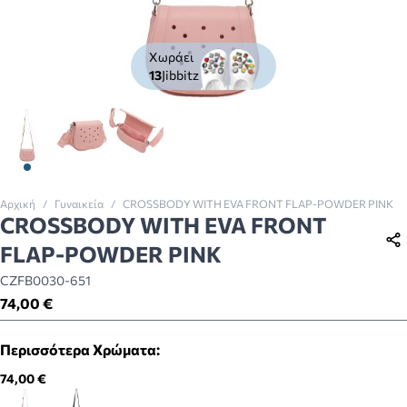
Χωράει
13
Jibbitz
View larger image
View larger image
View larger image
Αρχική
/
Γυναικεία
/
CROSSBODY WITH EVA FRONT FLAP-POWDER PINK
CROSSBODY WITH EVA FRONT
FLAP-POWDER PINK
CZFB0030-651
74,00 €
Περισσότερα Χρώματα:
74,00 €