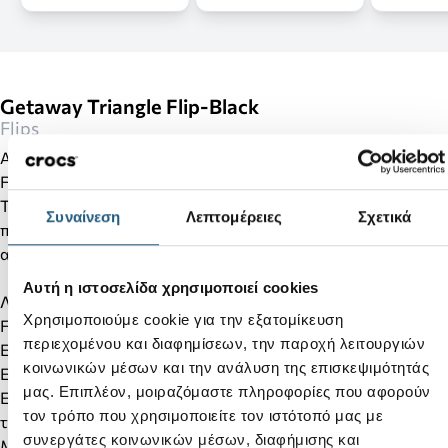
Getaway Triangle Flip-Black
Flips
Ανακαλύψτε την απόλυτη αίσθηση άνεσης με το Getaway A-
Flip, σχεδιασμένο με την καινοτόμο τεχνολογία Free Feel
Technology™. Τα εξαιρετικά μαλακά και εύκαμπτα λουράκια
Συναίνεση
Λεπτομέρειες
Σχετικά
προσαρμόζονται φυσικά στο πόδι, προσφέροντας
ανάλαφρη αίσθηση σε κάθε βήμα.
Αυτή η ιστοσελίδα χρησιμοποιεί cookies
Λεπτομέρειες προϊόντος:
Χρησιμοποιούμε cookie για την εξατομίκευση
Free Feel Technology™ για αίσθηση απόλυτης ελευθερίας
περιεχομένου και διαφημίσεων, την παροχή λειτουργιών
Εξαιρετικά μαλακά και λεία λουράκια
κοινωνικών μέσων και την ανάλυση της επισκεψιμότητάς
Ελαφριά κατασκευή για άνεση όλη μέρα
μας. Επιπλέον, μοιραζόμαστε πληροφορίες που αφορούν
Εύκαμπτος σχεδιασμός που ακολουθεί τη φυσική κίνηση
τον τρόπο που χρησιμοποιείτε τον ιστότοπό μας με
του ποδιού
συνεργάτες κοινωνικών μέσων, διαφήμισης και
Μαλακός πάτος Croslite™ για επιπλέον άνεση