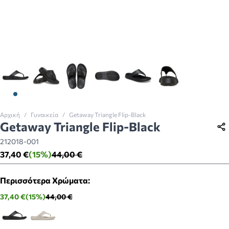
View larger image
View larger image
View larger image
View larger image
View larger image
View larger imag
Αρχική
/
Γυναικεία
/
Getaway Triangle Flip-Black
Getaway Triangle Flip-Black
212018-001
37,40 €
(15%)
44,00 €
Περισσότερα Χρώματα:
37,40 €
(15%)
44,00 €