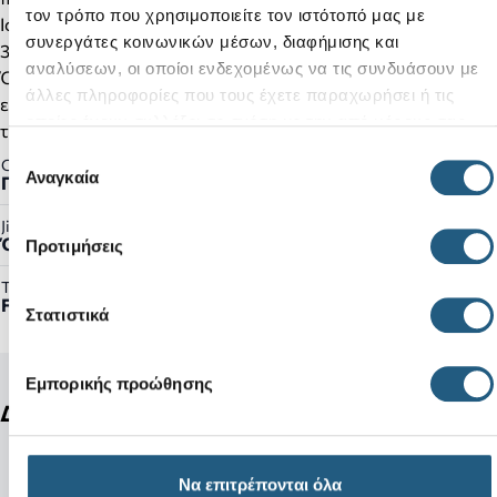
τον τρόπο που χρησιμοποιείτε τον ιστότοπό μας με
Iconic Crocs Comfort™: ελαφριά, εύκαμπτα και με άνεση
συνεργάτες κοινωνικών μέσων, διαφήμισης και
360°.
αναλύσεων, οι οποίοι ενδεχομένως να τις συνδυάσουν με
Όπως συμβαίνει με τα περισσότερα λεία υλικά, ενδέχεται να
άλλες πληροφορίες που τους έχετε παραχωρήσει ή τις
εμφανιστούν μικρά σημάδια φθοράς στο επάνω μέρος κατά
οποίες έχουν συλλέξει σε σχέση με την από μέρους σας
τη φυσιολογική χρήση.
χρήση των υπηρεσιών τους.
Επιλογή
Gender:
Αναγκαία
Γυναικείο
συγκατάθεσης
Jibbitz™ Ready:
Όχι
Προτιμήσεις
Τύπος Προϊόντος:
Flips
Στατιστικά
Εμπορικής προώθησης
Δείτε ακόμη
Να επιτρέπονται όλα