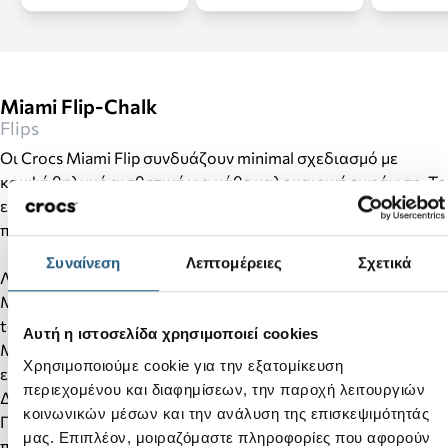
Miami Flip-Chalk
Flips
Οι Crocs Miami Flip συνδυάζουν minimal σχεδιασμό με
κομψή θηλυκή αισθητική για κάθε καλοκαιρινή εμφάνιση. Το
ελαφρύ σχέδιο, η διακριτική πλατφόρμα και ο μαλακός
πάτος Croslite™ προσφέρουν άνεση και στυλ όλη την ημέρα.
Συναίνεση
Λεπτομέρειες
Σχετικά
Λεπτομέρειες προϊόντος:
Minimal σχεδιασμός με μοντέρνα τετράγωνη μύτη (square
toe).
Αυτή η ιστοσελίδα χρησιμοποιεί cookies
Μαλακό και εύκαμπτο επάνω μέρος από TPU για άνετη
Χρησιμοποιούμε cookie για την εξατομίκευση
εφαρμογή από την πρώτη χρήση.
περιεχομένου και διαφημίσεων, την παροχή λειτουργιών
Διακριτική σφηνοειδής σόλα (wedge) για ελαφριά ανύψωση.
κοινωνικών μέσων και την ανάλυση της επισκεψιμότητάς
Πάτος και εξωτερική σόλα Croslite™ για αντικραδασμική
μας. Επιπλέον, μοιραζόμαστε πληροφορίες που αφορούν
προστασία και άνεση.