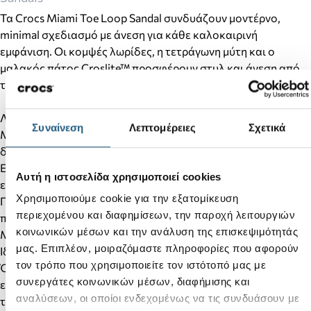
Τα Crocs Miami Toe Loop Sandal συνδυάζουν μοντέρνο,
minimal σχεδιασμό με άνεση για κάθε καλοκαιρινή
εμφάνιση. Οι κομψές λωρίδες, η τετράγωνη μύτη και ο
μαλακός πάτος Croslite™ προσφέρουν στυλ και άνεση από
το πρωί έως το βράδυ.
Λεπτομέρειες προϊόντος:
Συναίνεση
Λεπτομέρειες
Σχετικά
Minimal σχεδιασμός με κομψές λωρίδες και διαχωριστή
δαχτύλου.
Επάνω μέρος από μαλακό και εύκαμπτο TPU για άνετη
Αυτή η ιστοσελίδα χρησιμοποιεί cookies
εφαρμογή από την πρώτη χρήση.
Χρησιμοποιούμε cookie για την εξατομίκευση
Πάτος και εξωτερική σόλα Croslite™ για αντικραδασμική
περιεχομένου και διαφημίσεων, την παροχή λειτουργιών
προστασία και άνεση.
κοινωνικών μέσων και την ανάλυση της επισκεψιμότητάς
Μοντέρνα τετράγωνη μύτη (square toe).
μας. Επιπλέον, μοιραζόμαστε πληροφορίες που αφορούν
Ιδανικά για καθημερινές και καλοκαιρινές εμφανίσεις.
τον τρόπο που χρησιμοποιείτε τον ιστότοπό μας με
Όπως συμβαίνει με τα περισσότερα λεία υλικά, ενδέχεται να
συνεργάτες κοινωνικών μέσων, διαφήμισης και
εμφανιστούν μικρά σημάδια φθοράς στο επάνω μέρος κατά
αναλύσεων, οι οποίοι ενδεχομένως να τις συνδυάσουν με
τη φυσιολογική χρήση.