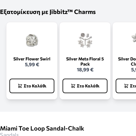
Εξατομίκευση με Jibbitz™ Charms
Silver Flower Swirl
Silver Meta Floral 5
Silver D
5,99 €
Pack
Cl
18,99 €
5,
Στο Καλάθι
Στο Καλάθι
Στ
Miami Toe Loop Sandal-Chalk
Sandals