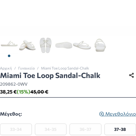
View larger image
View larger image
View larger image
View larger image
View larger image
View larger imag
Αρχική
/
Γυναικεία
/
Miami Toe Loop Sandal-Chalk
Miami Toe Loop Sandal-Chalk
209862-0WV
38,25 €
(15%)
45,00 €
Μέγεθος:
Μεγεθολόγιο
33-34
34-35
36-37
37-38