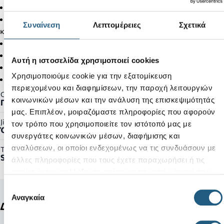
Επένδυση memory foam στα λουράκια
Ανατομικός πάτος EVA για ενισχυμένη άνεση και
Συναίνεση
Λεπτομέρειες
Σχετικά
καλύτερη κυκλοφορία αέρα κάτω από το πέλμα
Ύψος πλατφόρμας: 65 mm
Ιδανικό για ταξίδια
Αυτή η ιστοσελίδα χρησιμοποιεί cookies
Ελαφριά εξωτερική σόλα
Χρησιμοποιούμε cookie για την εξατομίκευση
Πάτος σκληρότητας 40C Durometer
περιεχομένου και διαφημίσεων, την παροχή λειτουργιών
Gender:
κοινωνικών μέσων και την ανάλυση της επισκεψιμότητάς
Γυναικείο
μας. Επιπλέον, μοιραζόμαστε πληροφορίες που αφορούν
Jibbitz™ Ready:
τον τρόπο που χρησιμοποιείτε τον ιστότοπό μας με
Όχι
συνεργάτες κοινωνικών μέσων, διαφήμισης και
αναλύσεων, οι οποίοι ενδεχομένως να τις συνδυάσουν με
Τύπος Προϊόντος:
Sandals
άλλες πληροφορίες που τους έχετε παραχωρήσει ή τις
οποίες έχουν συλλέξει σε σχέση με την από μέρους σας
χρήση των υπηρεσιών τους.
Επιλογή
Αναγκαία
συγκατάθεσης
Δείτε ακόμη