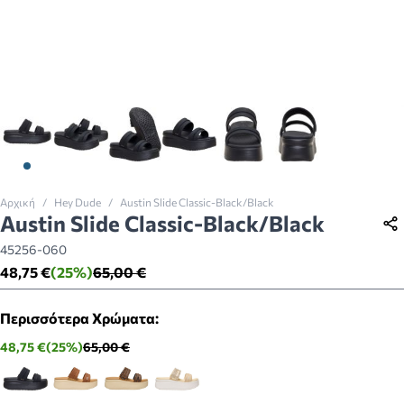
View larger image
View larger image
View larger image
View larger image
View larger image
View larger imag
Αρχική
/
Hey Dude
/
Austin Slide Classic-Black/Black
Austin Slide Classic-Black/Black
45256-060
48,75 €
(25%)
65,00 €
Περισσότερα Χρώματα:
48,75 €
(25%)
65,00 €