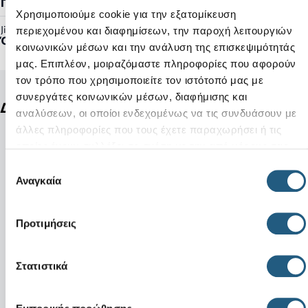
Γυναικείο, Ανδρικό
Χρησιμοποιούμε cookie για την εξατομίκευση
Jibbitz™ Ready:
περιεχομένου και διαφημίσεων, την παροχή λειτουργιών
Όχι
κοινωνικών μέσων και την ανάλυση της επισκεψιμότητάς
μας. Επιπλέον, μοιραζόμαστε πληροφορίες που αφορούν
τον τρόπο που χρησιμοποιείτε τον ιστότοπό μας με
συνεργάτες κοινωνικών μέσων, διαφήμισης και
Δείτε ακόμη
αναλύσεων, οι οποίοι ενδεχομένως να τις συνδυάσουν με
άλλες πληροφορίες που τους έχετε παραχωρήσει ή τις
οποίες έχουν συλλέξει σε σχέση με την από μέρους σας
χρήση των υπηρεσιών τους.
Επιλογή
Αναγκαία
συγκατάθεσης
Προτιμήσεις
Στατιστικά