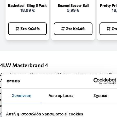
Basketball Bling 5 Pack
Enamel Soccer Ball
Pretty Pr
18,99 €
5,99 €
18
Στο Καλάθι
Στο Καλάθι
Στ
4LW Masterbrand 4
Διακόσμησε τα Crocs σου με Jibbitz και κάνε τα μοναδικά!!!
Λεπτομέρειες Προϊόντος:
Δεν είναι παιχνίδι.
Δεν απευθύνεται σε παιδιά κάτω των 3 ετών.
Συναίνεση
Λεπτομέρειες
Σχετικά
Στα προϊόντα της κατηγορίας Jibbitz δεν γίνονται αλλαγές
και επιστροφές.
Gender:
Αυτή η ιστοσελίδα χρησιμοποιεί cookies