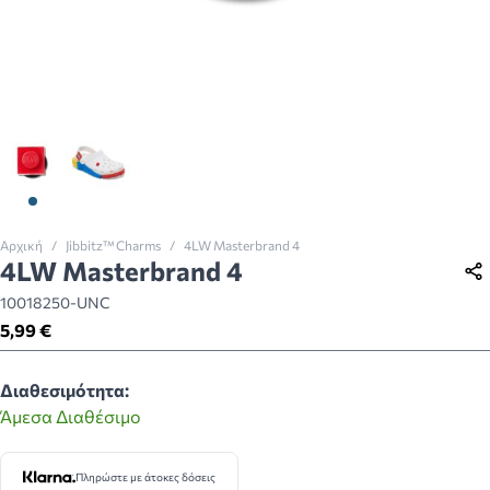
View larger image
View larger image
Αρχική
/
Jibbitz™ Charms
/
4LW Masterbrand 4
4LW Masterbrand 4
10018250-UNC
5,99 €
Διαθεσιμότητα:
Άμεσα Διαθέσιμο
Πληρώστε με άτοκες δόσεις