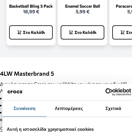
Basketball Bling 5 Pack
Enamel Soccer Ball
Paracor
18,99 €
5,99 €
5,
Στο Καλάθι
Στο Καλάθι
Στ
4LW Masterbrand 5
Διακόσμησε τα Crocs σου με Jibbitz και κάνε τα μοναδικά!!!
Λεπτομέρειες Προϊόντος:
Δεν είναι παιχνίδι.
Δεν απευθύνεται σε παιδιά κάτω των 3 ετών.
Συναίνεση
Λεπτομέρειες
Σχετικά
Στα προϊόντα της κατηγορίας Jibbitz δεν γίνονται αλλαγές
και επιστροφές.
Gender:
Αυτή η ιστοσελίδα χρησιμοποιεί cookies