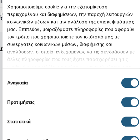
Γυναικείο, Ανδρικό
Χρησιμοποιούμε cookie για την εξατομίκευση
Jibbitz™ Ready:
περιεχομένου και διαφημίσεων, την παροχή λειτουργιών
Όχι
κοινωνικών μέσων και την ανάλυση της επισκεψιμότητάς
μας. Επιπλέον, μοιραζόμαστε πληροφορίες που αφορούν
τον τρόπο που χρησιμοποιείτε τον ιστότοπό μας με
συνεργάτες κοινωνικών μέσων, διαφήμισης και
Δείτε ακόμη
αναλύσεων, οι οποίοι ενδεχομένως να τις συνδυάσουν με
άλλες πληροφορίες που τους έχετε παραχωρήσει ή τις
οποίες έχουν συλλέξει σε σχέση με την από μέρους σας
χρήση των υπηρεσιών τους.
Επιλογή
Αναγκαία
συγκατάθεσης
Προτιμήσεις
Στατιστικά