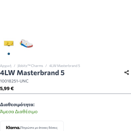
View larger image
View larger image
Αρχική
/
Jibbitz™ Charms
/
4LW Masterbrand 5
4LW Masterbrand 5
10018251-UNC
5,99 €
Διαθεσιμότητα:
Άμεσα Διαθέσιμο
Πληρώστε με άτοκες δόσεις