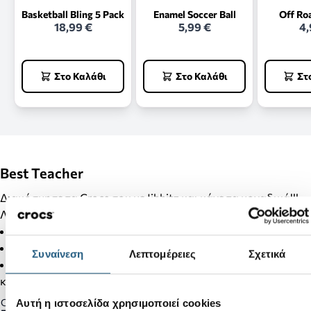
Basketball Bling 5 Pack
Enamel Soccer Ball
Off Ro
18,99 €
5,99 €
4,
Στο Καλάθι
Στο Καλάθι
Στ
Best Teacher
Διακόσμησε τα Crocs σου με Jibbitz και κάνε τα μοναδικά!!!
Λεπτομέρειες Προϊόντος:
Δεν είναι παιχνίδι.
Δεν απευθύνεται σε παιδιά κάτω των 3 ετών.
Συναίνεση
Λεπτομέρειες
Σχετικά
Στα προϊόντα της κατηγορίας Jibbitz δεν γίνονται αλλαγές
και επιστροφές.
Gender:
Αυτή η ιστοσελίδα χρησιμοποιεί cookies