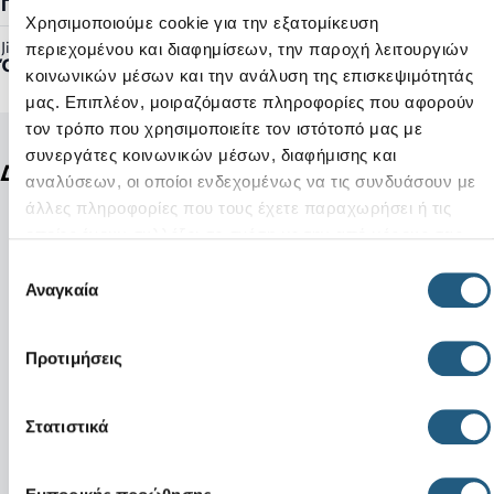
Γυναικείο, Ανδρικό
Χρησιμοποιούμε cookie για την εξατομίκευση
Jibbitz™ Ready:
περιεχομένου και διαφημίσεων, την παροχή λειτουργιών
Όχι
κοινωνικών μέσων και την ανάλυση της επισκεψιμότητάς
μας. Επιπλέον, μοιραζόμαστε πληροφορίες που αφορούν
τον τρόπο που χρησιμοποιείτε τον ιστότοπό μας με
συνεργάτες κοινωνικών μέσων, διαφήμισης και
Δείτε ακόμη
αναλύσεων, οι οποίοι ενδεχομένως να τις συνδυάσουν με
άλλες πληροφορίες που τους έχετε παραχωρήσει ή τις
οποίες έχουν συλλέξει σε σχέση με την από μέρους σας
χρήση των υπηρεσιών τους.
Επιλογή
Αναγκαία
συγκατάθεσης
Προτιμήσεις
Στατιστικά