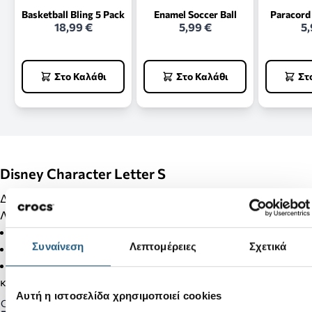
Basketball Bling 5 Pack
Enamel Soccer Ball
Paracord
18,99 €
5,99 €
5,
Στο Καλάθι
Στο Καλάθι
Στ
Disney Character Letter S
Διακόσμησε τα Crocs σου με Jibbitz και κάνε τα μοναδικά!!!
Λεπτομέρειες Προϊόντος:
Δεν είναι παιχνίδι.
Συναίνεση
Λεπτομέρειες
Σχετικά
Δεν απευθύνεται σε παιδιά κάτω των 3 ετών.
Στα προϊόντα της κατηγορίας Jibbitz δεν γίνονται αλλαγές
και επιστροφές.
Αυτή η ιστοσελίδα χρησιμοποιεί cookies
Gender: