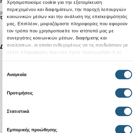
Γυναικείο, Ανδρικό
Χρησιμοποιούμε cookie για την εξατομίκευση
περιεχομένου και διαφημίσεων, την παροχή λειτουργιών
Jibbitz™ Ready:
κοινωνικών μέσων και την ανάλυση της επισκεψιμότητάς
Όχι
μας. Επιπλέον, μοιραζόμαστε πληροφορίες που αφορούν
τον τρόπο που χρησιμοποιείτε τον ιστότοπό μας με
συνεργάτες κοινωνικών μέσων, διαφήμισης και
αναλύσεων, οι οποίοι ενδεχομένως να τις συνδυάσουν με
Δείτε ακόμη
άλλες πληροφορίες που τους έχετε παραχωρήσει ή τις
οποίες έχουν συλλέξει σε σχέση με την από μέρους σας
χρήση των υπηρεσιών τους.
Επιλογή
Αναγκαία
συγκατάθεσης
Προτιμήσεις
Στατιστικά
Εμπορικής προώθησης