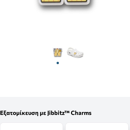
View larger image
View larger image
Εξατομίκευση με Jibbitz™ Charms