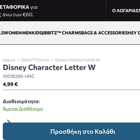
ΕΤΑΦΟΡΙΚΑ
για
Ο ΛΟΓΑΡΙΑ
ς άνω των €60.
LS
WOMEN
MEN
KIDS
JIBBITZ™ CHARMS
BAGS & ACCESSORIES
HEY 
Αρχική
/
Jibbitz™ Charms
/
Disney Character Letter W
Disney Character Letter W
10018286-UNC
4,99 €
Διαθεσιμότητα:
Άμεσα Διαθέσιμο
Προσθήκη στο Καλάθι