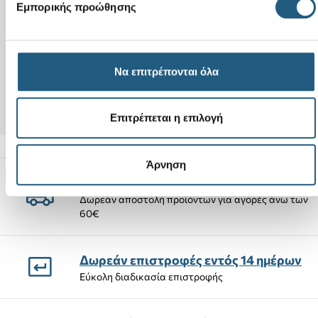
Νέο
Εμπορικής προώθησης
InMotion Flip-Na
Yukon Vista II LR Flip-
Black/Black
Να επιτρέπονται όλα
48,00 €
54,00 €
40,80 €
(15%)
45,90 €
(15%)
Επιτρέπεται η επιλογή
Άρνηση
Αποστολές Προϊόντων
Δωρεάν αποστολή προϊόντων για αγορές άνω των
60€
Δωρεάν επιστροφές εντός 14 ημέρων
Εύκολη διαδικασία επιστροφής