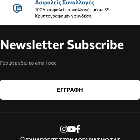
Ασφαλείς Συναλλαγές
100% ασφαλείς συναλλαγές μέσω SSL
Κρυπτογραφημένη σύνδεση.
Newsletter Subscribe
Διεύθυνση Email
ΕΓΓΡΑΦΗ
ΣΥΝΔΕΘΕΙΤΕ ΣΤΟΝ ΛΟΓΑΡΙΑΣΜΟ ΣΑΣ