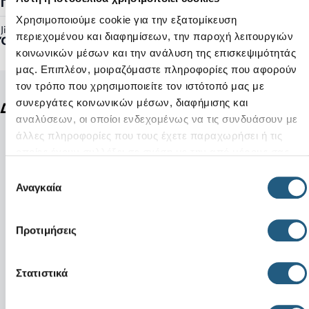
Γυναικείο, Ανδρικό
Χρησιμοποιούμε cookie για την εξατομίκευση
Jibbitz™ Ready:
περιεχομένου και διαφημίσεων, την παροχή λειτουργιών
Όχι
κοινωνικών μέσων και την ανάλυση της επισκεψιμότητάς
μας. Επιπλέον, μοιραζόμαστε πληροφορίες που αφορούν
τον τρόπο που χρησιμοποιείτε τον ιστότοπό μας με
συνεργάτες κοινωνικών μέσων, διαφήμισης και
Δείτε ακόμη
αναλύσεων, οι οποίοι ενδεχομένως να τις συνδυάσουν με
άλλες πληροφορίες που τους έχετε παραχωρήσει ή τις
οποίες έχουν συλλέξει σε σχέση με την από μέρους σας
χρήση των υπηρεσιών τους.
Επιλογή
Αναγκαία
συγκατάθεσης
Προτιμήσεις
Στατιστικά