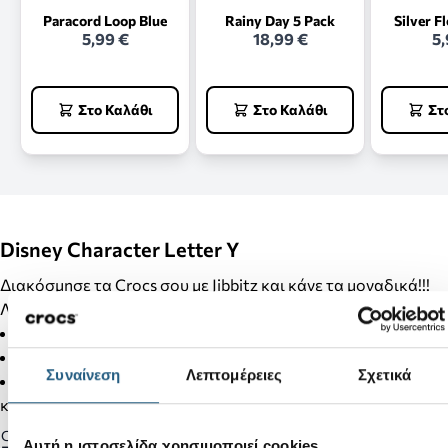
Paracord Loop Blue
Rainy Day 5 Pack
Silver F
5,99 €
18,99 €
5,
Στο Καλάθι
Στο Καλάθι
Στ
Disney Character Letter Y
Διακόσμησε τα Crocs σου με Jibbitz και κάνε τα μοναδικά!!!
Λεπτομέρειες Προϊόντος:
Δεν είναι παιχνίδι.
Δεν απευθύνεται σε παιδιά κάτω των 3 ετών.
Συναίνεση
Λεπτομέρειες
Σχετικά
Στα προϊόντα της κατηγορίας Jibbitz δεν γίνονται αλλαγές
και επιστροφές.
Gender:
Αυτή η ιστοσελίδα χρησιμοποιεί cookies