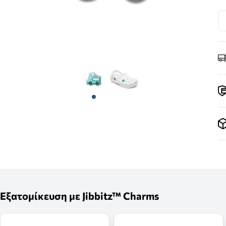
View larger image
View larger image
Εξατομίκευση με Jibbitz™ Charms