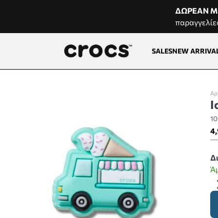
Μετάβαση στο περιεχόμενο
ΔΩΡΕΑΝ Μ
παραγγελίε
SALES
NEW ARRIVA
Αρ
I
1
4,
Δ
Ά