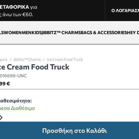
ΕΤΑΦΟΡΙΚΑ
για
Ο ΛΟΓΑΡΙΑ
ς άνω των €60.
LS
WOMEN
MEN
KIDS
JIBBITZ™ CHARMS
BAGS & ACCESSORIES
HEY 
χική
/
Jibbitz™ Charms
/
Ice Cream Food Truck
ce Cream Food Truck
0016699-UNC
99 €
ιαθεσιμότητα:
μεσα Διαθέσιμο
Προσθήκη στο Καλάθι