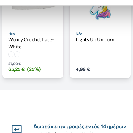
Νέο
Νέο
Wendy Crochet Lace-
Lights Up Unicorn
White
87,00 €
65,25 €
(25%)
4,99 €
Δωρεάν επιστροφές εντός 14 ημέρων