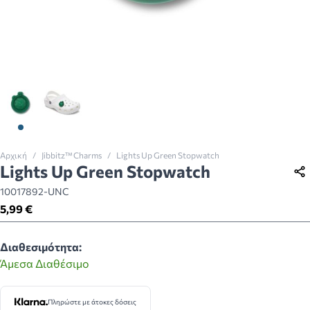
View larger image
View larger image
Αρχική
/
Jibbitz™ Charms
/
Lights Up Green Stopwatch
Lights Up Green Stopwatch
10017892-UNC
5,99 €
Διαθεσιμότητα:
Άμεσα Διαθέσιμο
Πληρώστε με άτοκες δόσεις