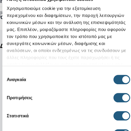
Γυναικείο, Ανδρικό
Χρησιμοποιούμε cookie για την εξατομίκευση
Jibbitz™ Ready:
περιεχομένου και διαφημίσεων, την παροχή λειτουργιών
Όχι
κοινωνικών μέσων και την ανάλυση της επισκεψιμότητάς
μας. Επιπλέον, μοιραζόμαστε πληροφορίες που αφορούν
τον τρόπο που χρησιμοποιείτε τον ιστότοπό μας με
συνεργάτες κοινωνικών μέσων, διαφήμισης και
Δείτε ακόμη
αναλύσεων, οι οποίοι ενδεχομένως να τις συνδυάσουν με
άλλες πληροφορίες που τους έχετε παραχωρήσει ή τις
οποίες έχουν συλλέξει σε σχέση με την από μέρους σας
χρήση των υπηρεσιών τους.
Επιλογή
Αναγκαία
συγκατάθεσης
Προτιμήσεις
Στατιστικά