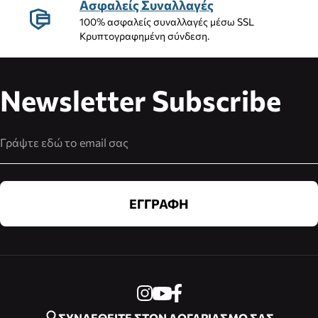
Ασφαλείς Συναλλαγές
100% ασφαλείς συναλλαγές μέσω SSL
Κρυπτογραφημένη σύνδεση.
Newsletter Subscribe
Διεύθυνση Email
ΕΓΓΡΑΦΗ
ΣΥΝΔΕΘΕΙΤΕ ΣΤΟΝ ΛΟΓΑΡΙΑΣΜΟ ΣΑΣ