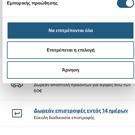
Νέο
Νέο
Εμπορικής προώθησης
I Heart Gardening
Haribo Goldbears
Να επιτρέπονται όλα
4,99 €
5,99 €
2,99 €
(40%)
3,59 €
(40%)
Επιτρέπεται η επιλογή
Άρνηση
Αποστολές Προϊόντων
Δωρεάν αποστολή προϊόντων για αγορές άνω των
60€
Δωρεάν επιστροφές εντός 14 ημέρων
Εύκολη διαδικασία επιστροφής