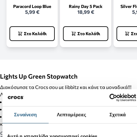
Paracord Loop Blue
Rainy Day 5 Pack
Silver F
5,99 €
18,99 €
5,
Στο Καλάθι
Στο Καλάθι
Στ
Lights Up Green Stopwatch
Διακόσμησε τα Crocs σου με Jibbitz και κάνε τα μοναδικά!!!
Λεπτομέρειες Προϊόντος:
Δεν είναι παιχνίδι.
Δεν απευθύνεται σε παιδιά κάτω των 3 ετών.
Συναίνεση
Λεπτομέρειες
Σχετικά
Στα προϊόντα της κατηγορίας Jibbitz δεν γίνονται αλλαγές
και επιστροφές.
Gender:
Αυτή η ιστοσελίδα χρησιμοποιεί cookies