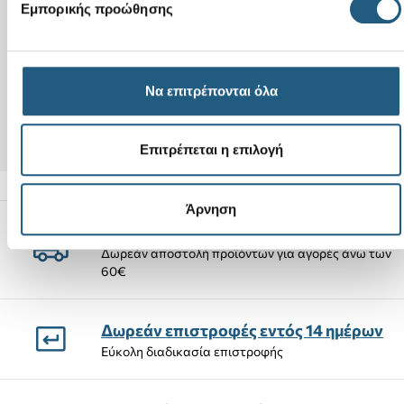
Νέο
Νέο
Εμπορικής προώθησης
Brooklyn Knot Sky Sandal-
Iced Vice Reflect
Beige
Να επιτρέπονται όλα
69,00 €
4,99 €
58,65 €
(15%)
2,99 €
(40%)
Επιτρέπεται η επιλογή
Άρνηση
Αποστολές Προϊόντων
Δωρεάν αποστολή προϊόντων για αγορές άνω των
60€
Δωρεάν επιστροφές εντός 14 ημέρων
Εύκολη διαδικασία επιστροφής