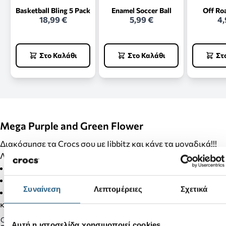
Basketball Bling 5 Pack
Enamel Soccer Ball
Off Ro
18,99 €
5,99 €
4,
Στο Καλάθι
Στο Καλάθι
Στ
Mega Purple and Green Flower
Διακόσμησε τα Crocs σου με Jibbitz και κάνε τα μοναδικά!!!
Λεπτομέρειες Προϊόντος:
Δεν είναι παιχνίδι.
Δεν απευθύνεται σε παιδιά κάτω των 3 ετών.
Συναίνεση
Λεπτομέρειες
Σχετικά
Στα προϊόντα της κατηγορίας Jibbitz δεν γίνονται αλλαγές
και επιστροφές.
Gender:
Αυτή η ιστοσελίδα χρησιμοποιεί cookies