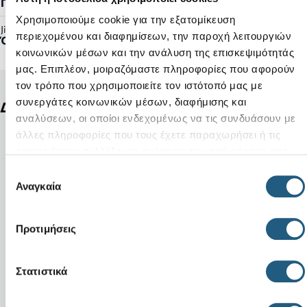
Γυναικείο, Ανδρικό
Χρησιμοποιούμε cookie για την εξατομίκευση
Jibbitz™ Ready:
περιεχομένου και διαφημίσεων, την παροχή λειτουργιών
Όχι
κοινωνικών μέσων και την ανάλυση της επισκεψιμότητάς
μας. Επιπλέον, μοιραζόμαστε πληροφορίες που αφορούν
τον τρόπο που χρησιμοποιείτε τον ιστότοπό μας με
συνεργάτες κοινωνικών μέσων, διαφήμισης και
Δείτε ακόμη
αναλύσεων, οι οποίοι ενδεχομένως να τις συνδυάσουν με
άλλες πληροφορίες που τους έχετε παραχωρήσει ή τις
οποίες έχουν συλλέξει σε σχέση με την από μέρους σας
χρήση των υπηρεσιών τους.
Επιλογή
Αναγκαία
συγκατάθεσης
Προτιμήσεις
Στατιστικά