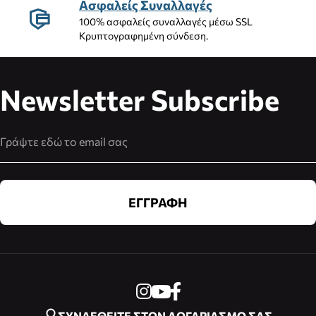
Ασφαλείς Συναλλαγές
100% ασφαλείς συναλλαγές μέσω SSL
Κρυπτογραφημένη σύνδεση.
Newsletter Subscribe
Διεύθυνση Email
ΕΓΓΡΑΦΗ
ΣΥΝΔΕΘΕΙΤΕ ΣΤΟΝ ΛΟΓΑΡΙΑΣΜΟ ΣΑΣ