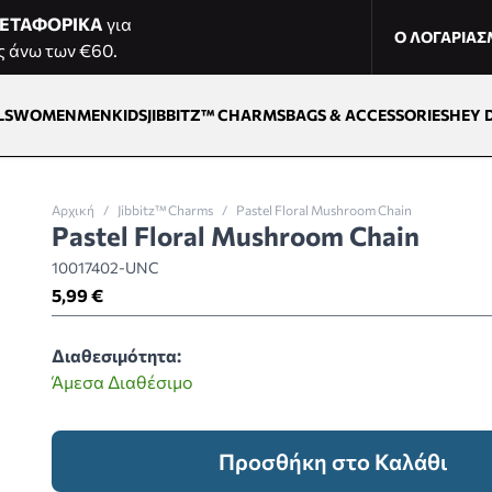
ΕΤΑΦΟΡΙΚΑ
για
Ο ΛΟΓΑΡΙΑ
ς άνω των €60.
LS
WOMEN
MEN
KIDS
JIBBITZ™ CHARMS
BAGS & ACCESSORIES
HEY 
Αρχική
/
Jibbitz™ Charms
/
Pastel Floral Mushroom Chain
Pastel Floral Mushroom Chain
10017402-UNC
5,99 €
Διαθεσιμότητα:
Άμεσα Διαθέσιμο
Προσθήκη στο Καλάθι