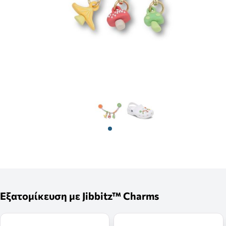
View larger image
View larger image
Εξατομίκευση με Jibbitz™ Charms