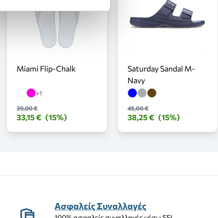
Miami Flip-Chalk
Saturday Sandal M-
Navy
+1
39,00 €
45,00 €
33,15 €
(15%)
38,25 €
(15%)
Ασφαλείς Συναλλαγές
100% ασφαλείς συναλλαγές μέσω SSL