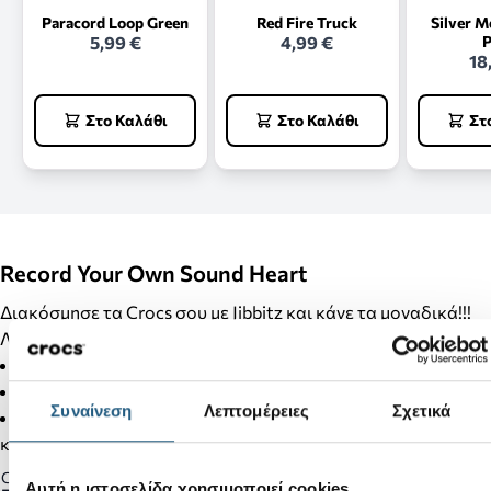
Paracord Loop Green
Red Fire Truck
Silver M
5,99 €
4,99 €
P
18
Στο Καλάθι
Στο Καλάθι
Στ
Record Your Own Sound Heart
Διακόσμησε τα Crocs σου με Jibbitz και κάνε τα μοναδικά!!!
Λεπτομέρειες Προϊόντος:
Δεν είναι παιχνίδι.
Δεν απευθύνεται σε παιδιά κάτω των 3 ετών.
Συναίνεση
Λεπτομέρειες
Σχετικά
Στα προϊόντα της κατηγορίας Jibbitz δεν γίνονται αλλαγές
και επιστροφές.
Gender:
Αυτή η ιστοσελίδα χρησιμοποιεί cookies