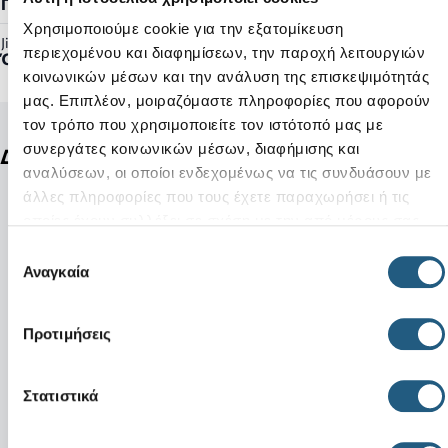
Γυναικείο, Ανδρικό
Χρησιμοποιούμε cookie για την εξατομίκευση
Jibbitz™ Ready:
περιεχομένου και διαφημίσεων, την παροχή λειτουργιών
Όχι
κοινωνικών μέσων και την ανάλυση της επισκεψιμότητάς
μας. Επιπλέον, μοιραζόμαστε πληροφορίες που αφορούν
τον τρόπο που χρησιμοποιείτε τον ιστότοπό μας με
συνεργάτες κοινωνικών μέσων, διαφήμισης και
Δείτε ακόμη
αναλύσεων, οι οποίοι ενδεχομένως να τις συνδυάσουν με
άλλες πληροφορίες που τους έχετε παραχωρήσει ή τις
οποίες έχουν συλλέξει σε σχέση με την από μέρους σας
χρήση των υπηρεσιών τους.
Επιλογή
Αναγκαία
συγκατάθεσης
Προτιμήσεις
Στατιστικά