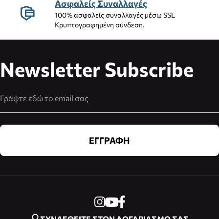
Ασφαλείς Συναλλαγές
100% ασφαλείς συναλλαγές μέσω SSL
Κρυπτογραφημένη σύνδεση.
Newsletter Subscribe
Διεύθυνση Email
ΕΓΓΡΑΦΗ
ΣΥΝΔΕΘΕΙΤΕ ΣΤΟΝ ΛΟΓΑΡΙΑΣΜΟ ΣΑΣ