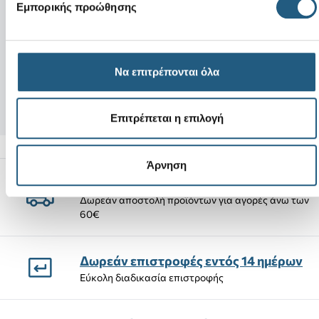
Νέο
Νέο
Εμπορικής προώθησης
The Simpsons Krusty Clown 3D
Yukon Vista II LR
Black/Slate Grey
Να επιτρέπονται όλα
5,99 €
74,00 €
3,59 €
(40%)
62,90 €
(15%)
Επιτρέπεται η επιλογή
Άρνηση
Αποστολές Προϊόντων
Δωρεάν αποστολή προϊόντων για αγορές άνω των
60€
Δωρεάν επιστροφές εντός 14 ημέρων
Εύκολη διαδικασία επιστροφής