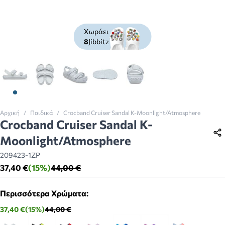
Χωράει
8
Jibbitz
View larger image
View larger image
View larger image
View larger image
View larger image
Αρχική
/
Παιδικά
/
Crocband Cruiser Sandal K-Moonlight/Atmosphere
Crocband Cruiser Sandal K-
Moonlight/Atmosphere
209423-1ZP
37,40 €
(15%)
44,00 €
Περισσότερα Χρώματα:
37,40 €
(15%)
44,00 €