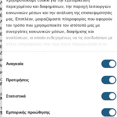
Χρησιμοποιούμε cookie για την εξατομίκευση
Λεπτομέρειες προϊόντος:
περιεχομένου και διαφημίσεων, την παροχή λειτουργιών
Κατασκευή Croslite™ με προφύλαξη δακτύλων
κοινωνικών μέσων και την ανάλυση της επισκεψιμότητάς
Επάνω μέρος με δύο λουράκια
μας. Επιπλέον, μοιραζόμαστε πληροφορίες που αφορούν
Λουράκι στη φτέρνα και στον αστράγαλο για πιο ασφαλή
τον τρόπο που χρησιμοποιείτε τον ιστότοπό μας με
εφαρμογή
συνεργάτες κοινωνικών μέσων, διαφήμισης και
Επάνω κλείσιμο με διπλό άγκιστρο και θηλιά με ιμάντες
αναλύσεων, οι οποίοι ενδεχομένως να τις συνδυάσουν με
velcro
άλλες πληροφορίες που τους έχετε παραχωρήσει ή τις
Ελαφρύ και ευκολοφόρετο
οποίες έχουν συλλέξει σε σχέση με την από μέρους σας
Διακοσμήστε τα με Jibbitz™ charms ώστε να το κάνετε
χρήση των υπηρεσιών τους.
Επιλογή
μοναδικό
Αναγκαία
συγκατάθεσης
Iconic Crocs Comfort™: Ελαφρύ. Εύκαμπτος. Άνεση 360
μοιρών.
Gender:
Προτιμήσεις
Παιδικό
Jibbitz™ Ready:
Στατιστικά
Ναι
Τύπος Προϊόντος:
Εμπορικής προώθησης
Sandals