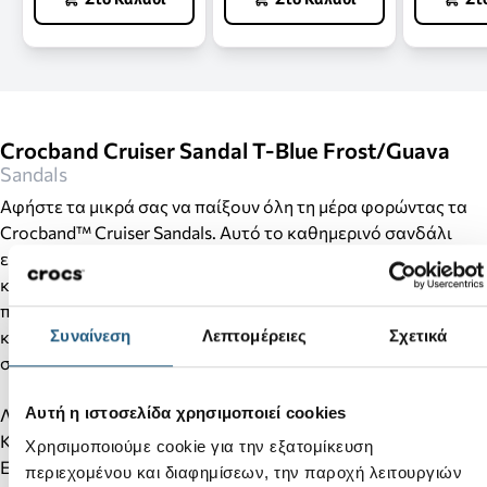
Crocband Cruiser Sandal T-Blue Frost/Guava
Sandals
Αφήστε τα μικρά σας να παίξουν όλη τη μέρα φορώντας τα
Crocband™ Cruiser Sandals. Αυτό το καθημερινό σανδάλι
είναι ό,τι αγαπήσατε στο πέδιλό μας Crocband™, με
καλύτερη εφαρμογή, δυνατότητα προσαρμογής και
προφύλαξη στα δάχτυλα, επιτρέποντας ασφάλεια στην
Συναίνεση
Λεπτομέρειες
Σχετικά
κινηση. Επιπλέον, ποιο παιδί δεν θα ήθελε να προσθέσει στα
σανδάλι του Jibbitz™ charms και να τα κάνει μοναδικά ;
Αυτή η ιστοσελίδα χρησιμοποιεί cookies
Λεπτομέρειες προϊόντος:
Κατασκευή Croslite™ με προφύλαξη δακτύλων
Χρησιμοποιούμε cookie για την εξατομίκευση
Επάνω μέρος με δύο λουράκια
περιεχομένου και διαφημίσεων, την παροχή λειτουργιών