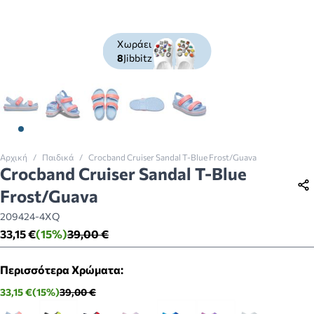
Χωράει
8
Jibbitz
View larger image
View larger image
View larger image
View larger image
View larger image
Αρχική
/
Παιδικά
/
Crocband Cruiser Sandal T-Blue Frost/Guava
Crocband Cruiser Sandal T-Blue
Frost/Guava
209424-4XQ
33,15 €
(15%)
39,00 €
Περισσότερα Χρώματα:
33,15 €
(15%)
39,00 €