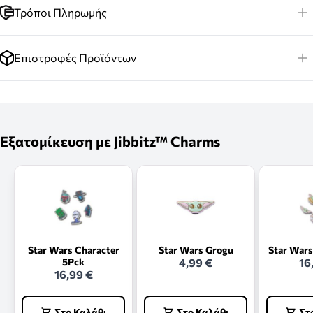
Τρόποι Πληρωμής
Επιστροφές Προϊόντων
Εξατομίκευση με Jibbitz™ Charms
Star Wars Character
Star Wars Grogu
Star Wars
5Pck
4,99 €
16
16,99 €
Στο Καλάθι
Στο Καλάθι
Στ