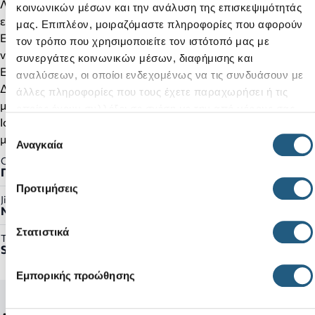
Λουράκι στη φτέρνα και στον αστράγαλο για πιο ασφαλή
κοινωνικών μέσων και την ανάλυση της επισκεψιμότητάς
εφαρμογή
μας. Επιπλέον, μοιραζόμαστε πληροφορίες που αφορούν
Επάνω κλείσιμο με διπλό άγκιστρο και θηλιά με ιμάντες
τον τρόπο που χρησιμοποιείτε τον ιστότοπό μας με
velcro
συνεργάτες κοινωνικών μέσων, διαφήμισης και
Ελαφρύ και ευκολοφόρετο
αναλύσεων, οι οποίοι ενδεχομένως να τις συνδυάσουν με
Διακοσμήστε τα με Jibbitz™ charms ώστε να το κάνετε
άλλες πληροφορίες που τους έχετε παραχωρήσει ή τις
μοναδικό
οποίες έχουν συλλέξει σε σχέση με την από μέρους σας
Iconic Crocs Comfort™: Ελαφρύ. Εύκαμπτος. Άνεση 360
χρήση των υπηρεσιών τους.
Επιλογή
μοιρών.
Αναγκαία
συγκατάθεσης
Gender:
Παιδικό
Προτιμήσεις
Jibbitz™ Ready:
Ναι
Στατιστικά
Τύπος Προϊόντος:
Sandals
Εμπορικής προώθησης