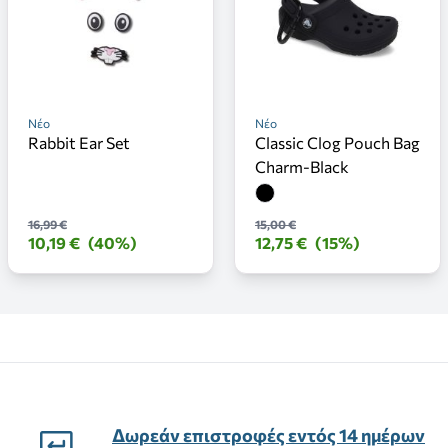
Νέο
Νέο
Rabbit Ear Set
Classic Clog Pouch Bag
Charm-Black
16,99 €
15,00 €
10,19 €
(40%)
12,75 €
(15%)
Δωρεάν επιστροφές εντός 14 ημέρων