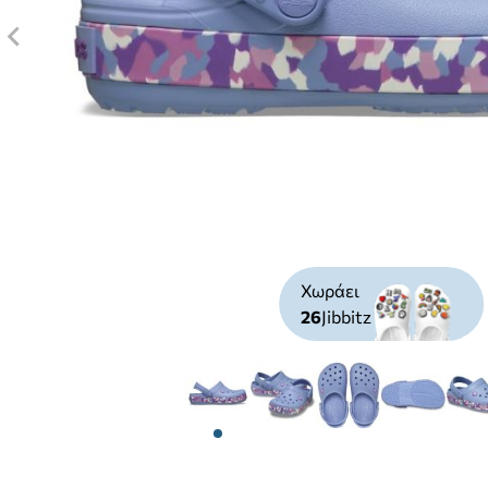
Χωράει
26
Jibbitz
View larger image
View larger image
View larger image
View larg
V