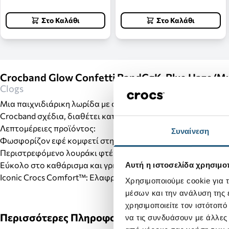
Στο Καλάθι
Στο Καλάθι
Crocband Glow Confetti BandCgK-Blue Haze/Mu
Clogs
Μια παιχνιδιάρικη λωρίδα με chunky εφέ κομφετί που φωσφο
Crocband σχέδια, διαθέτει κατασκευή από αυθεντικό αφρό Cr
Λεπτομέρειες προϊόντος:
Συναίνεση
Φωσφορίζον εφέ κομφετί στη λωρίδα
Περιστρεφόμενο λουράκι φτέρνας για πιο σταθερή εφαρμογ
Εύκολο στο καθάρισμα και γρήγορο στο στέγνωμα
Αυτή η ιστοσελίδα χρησιμοπ
Iconic Crocs Comfort™: Ελαφρύ. Εύκαμπτο. Άνεση 360°
Χρησιμοποιούμε cookie για 
μέσων και την ανάλυση της
χρησιμοποιείτε τον ιστότοπ
Περισσότερες Πληροφορίες
να τις συνδυάσουν με άλλες