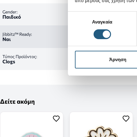
από μέρους σας χρήση των 
Gender:
Επιλογή
Παιδικό
Αναγκαία
συγκατάθεσης
Jibbitz™ Ready:
Ναι
Τύπος Προϊόντος:
Άρνηση
Clogs
Δείτε ακόμη