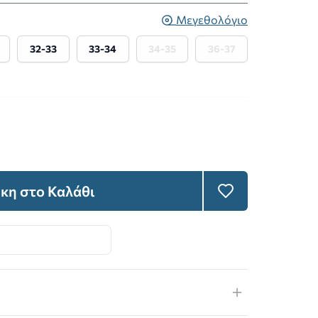
Μεγεθολόγιο
32-33
33-34
34-35
36-37
κη στο Καλάθι