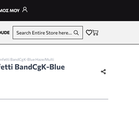
ΣΜΟΣ ΜΟΥ
DUDE
Search Entire Store here...
nfetti BandCgK-Blue Haze/Multi
etti BandCgK-Blue