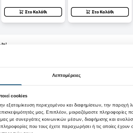
Στο Καλάθι
Στο Καλάθι
lti
ρίζει στο σκοτάδι προσθέτει επιπλέον στυλ σε αυτή την εκ
oslite™ και sporty σχεδιασμό, ενώ ο ανατομικός πάτος προσφ
Λεπτομέρειες
ή
οιεί cookies
την εξατομίκευση περιεχομένου και διαφημίσεων, την παροχή 
 επισκεψιμότητάς μας. Επιπλέον, μοιραζόμαστε πληροφορίες π
ό μας με συνεργάτες κοινωνικών μέσων, διαφήμισης και αναλύσ
 πληροφορίες που τους έχετε παραχωρήσει ή τις οποίες έχουν σ