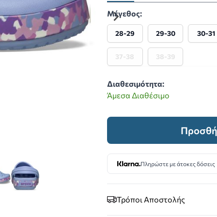
Μέγεθος:
28-29
29-30
30-31
37-38
38-39
Διαθεσιμότητα:
Άμεσα Διαθέσιμο
Προσθή
Πληρώστε με άτοκες δόσεις
er image
iew larger image
View larger image
Τρόποι Αποστολής