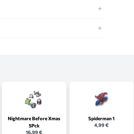
Nightmare Before Xmas
Spiderman 1
4,99 €
5Pck
16,99 €