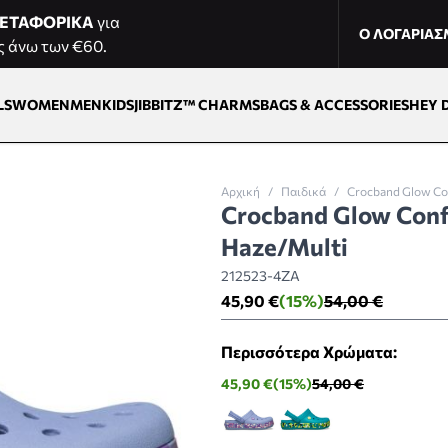
ΕΤΑΦΟΡΙΚΑ
για
Ο ΛΟΓΑΡΙΑ
ς άνω των €60.
LS
WOMEN
MEN
KIDS
JIBBITZ™ CHARMS
BAGS & ACCESSORIES
HEY 
Αρχική
/
Παιδικά
/
Crocband Glow Co
Crocband Glow Conf
Haze/Multi
212523-4ZA
45,90 €
(15%)
54,00 €
Περισσότερα Χρώματα:
45,90 €
(15%)
54,00 €