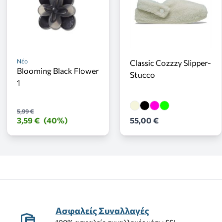
Νέο
Classic Cozzzy Slipper-
Blooming Black Flower
Stucco
1
5,99 €
3,59 €
(40%)
55,00 €
Ασφαλείς Συναλλαγές