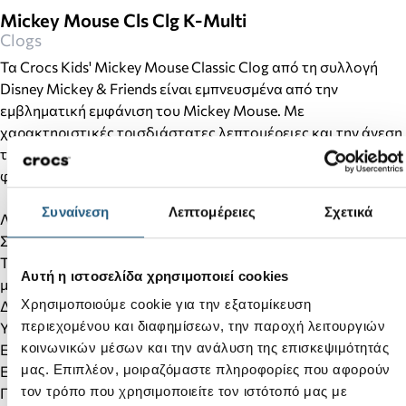
Mickey Mouse Cls Clg K-Multi
Clogs
Τα Crocs Kids' Mickey Mouse Classic Clog από τη συλλογή
Disney Mickey & Friends είναι εμπνευσμένα από την
εμβληματική εμφάνιση του Mickey Mouse. Με
χαρακτηριστικές τρισδιάστατες λεπτομέρειες και την άνεση
της Crocs, αποτελούν την ιδανική επιλογή για κάθε μικρό
φίλο της Disney.
Συναίνεση
Λεπτομέρειες
Σχετικά
Λεπτομέρειες προϊόντος:
Σχέδιο εμπνευσμένο από τον Mickey Mouse.
Τρισδιάστατες λεπτομέρειες του Mickey Mouse στο επάνω
Αυτή η ιστοσελίδα χρησιμοποιεί cookies
μέρος.
Χρησιμοποιούμε cookie για την εξατομίκευση
Διακοσμητικά rivets με τον Mickey Mouse.
περιεχομένου και διαφημίσεων, την παροχή λειτουργιών
Υπογραφή του Mickey Mouse στο λουράκι φτέρνας.
κοινωνικών μέσων και την ανάλυση της επισκεψιμότητάς
Εξαιρετικά ελαφριά και άνετα.
μας. Επιπλέον, μοιραζόμαστε πληροφορίες που αφορούν
Εύκολα στον καθαρισμό και γρήγορο στέγνωμα.
τον τρόπο που χρησιμοποιείτε τον ιστότοπό μας με
Περιστρεφόμενο λουράκι φτέρνας για πιο σταθερή