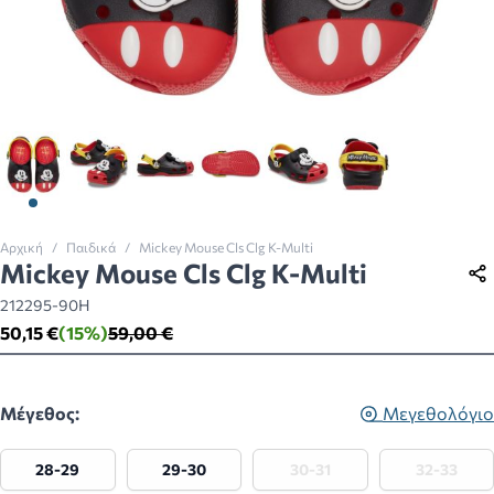
View larger image
View larger image
View larger image
View larger image
View larger image
View larger imag
Αρχική
/
Παιδικά
/
Mickey Mouse Cls Clg K-Multi
Mickey Mouse Cls Clg K-Multi
212295-90H
50,15 €
(15%)
59,00 €
Μέγεθος:
Μεγεθολόγιο
28-29
29-30
30-31
32-33