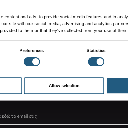
 EVA TOTE-
MEDIUM EVA TOTE-
BEL
WHITE
FRO
e content and ads, to provide social media features and to analy
 our site with our social media, advertising and analytics partn
65,00 €
45,
 provided to them or that they’ve collected from your use of their
Preferences
Statistics
Δωρεάν επιστροφές εντός 14 ημέρων
Εύκολη διαδικασία επιστροφής
Allow selection
νση Email