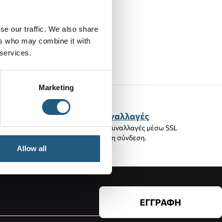
T BAG W EVA
NT-WHITE
se our traffic. We also share
ers who may combine it with
00 €
 services.
Marketing
Ασφαλείς Συναλλαγές
100% ασφαλείς συναλλαγές μέσω SSL
Κρυπτογραφημένη σύνδεση.
Allow all
ΕΓΓΡΑΦΗ