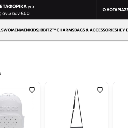
ΕΤΑΦΟΡΙΚΑ
για
Ο ΛΟΓΑΡΙΑ
ς άνω των €60.
LS
WOMEN
MEN
KIDS
JIBBITZ™ CHARMS
BAGS & ACCESSORIES
HEY 
α