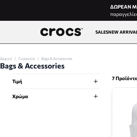
Μετάβαση στο περιεχόμενο
ΔΩΡΕΑΝ Μ
παραγγελίε
SALES
NEW ARRIVA
Αρχική
/
Γυναικεία
/
Bags & Accessories
Bags & Accessories
7 Προϊόντ
Τιμή
Χρώμα