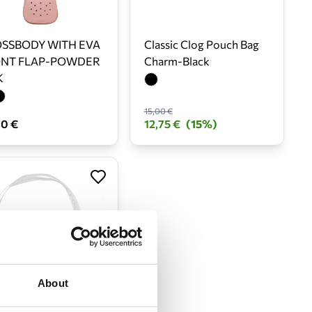
SSBODY WITH EVA
Classic Clog Pouch Bag
NT FLAP-POWDER
Charm-Black
K
15,00 €
00 €
12,75 €
(15%)
About