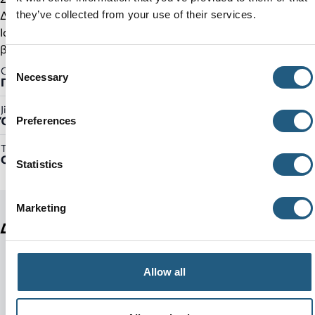
Δυνατότητα εξατομίκευσης με Jibbitz™ charms
they’ve collected from your use of their services.
Iconic Crocs Comfort™: ελαφρύ, εύκαμπτο και άνετο σε κάθε
βήμα
Consent
Gender:
Necessary
Selection
Γυναικείο
Jibbitz™ Ready:
Όχι
Preferences
Τύπος Προϊόντος:
Clogs
Statistics
Marketing
Δείτε ακόμη
Allow all