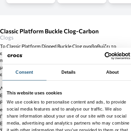
Classic Platform Buckle Clog-Carbon
Clogs
Το Classic Platform Dipped Buckle Clog αναβαθμίζει το
εμβληματικό σχέδιο της Crocs με μια εντυπωσιακή
πλατφόρμα και κομψές μεταλλικές λεπτομέρειες. Ο
μοντέρνος σχεδιασμός συνδυάζει στυλ και άνεση, για
Consent
Details
About
εμφανίσεις που ξεχωρίζουν κάθε στιγμή της ημέρας.
Λεπτομέρειες προϊόντος:
This website uses cookies
Εντυπωσιακή πλατφόρμα με μοντέρνα αισθητική
Ρυθμιζόμενο λουράκι φτέρνας με μεταλλική αγκράφα και
We use cookies to personalise content and ads, to provide
enamel φινίρισμα
social media features and to analyse our traffic. We also
Πλήρως κατασκευασμένο από ελαφρύ υλικό Croslite™
share information about your use of our site with our social
Εξαιρετικά ελαφρύ και άνετο
media, advertising and analytics partners who may combine
Σχεδιασμένο για καλύτερη διαπνοή
it with other information that you’ve provided to them or that