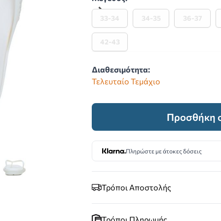
33-34
34-35
36-37
42-43
Διαθεσιμότητα:
Τελευταίο Τεμάχιο
Προσθήκη σ
Πληρώστε με άτοκες δόσεις
image
 larger image
View larger image
Τρόποι Αποστολής
Τρόποι Πληρωμής