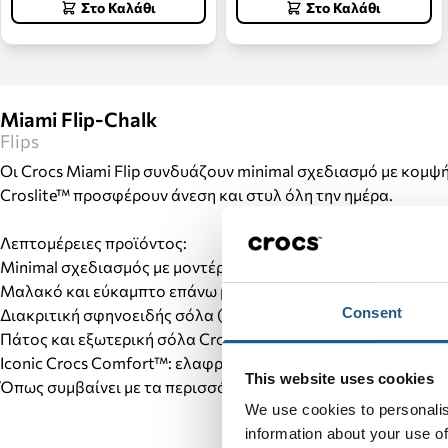
Στο Καλάθι
Στο Καλάθι
Miami Flip-Chalk
Flips
Οι Crocs Miami Flip συνδυάζουν minimal σχεδιασμό με κομψ
Croslite™ προσφέρουν άνεση και στυλ όλη την ημέρα.
Λεπτομέρειες προϊόντος:
Minimal σχεδιασμός με μοντέρνα τετράγωνη μύτη (square toe
Μαλακό και εύκαμπτο επάνω μέρος από TPU για άνετη εφαρ
Consent
Διακριτική σφηνοειδής σόλα (wedge) για ελαφριά ανύψωση.
Πάτος και εξωτερική σόλα Croslite™ για αντικραδασμική πρ
Iconic Crocs Comfort™: ελαφριά, εύκαμπτα και με άνεση 360
This website uses cookies
Όπως συμβαίνει με τα περισσότερα λεία υλικά, ενδέχεται ν
We use cookies to personalis
information about your use of