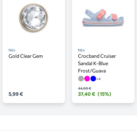
Νέο
Νέο
Gold Clear Gem
Crocband Cruiser
Sandal K-Blue
Frost/Guava
+4
44,00 €
5,99 €
37,40 €
(15%)