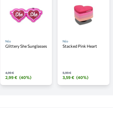
Νέο
Νέο
Glittery She Sunglasses
Stacked Pink Heart
4,99 €
5,99 €
2,99 €
(40%)
3,59 €
(40%)