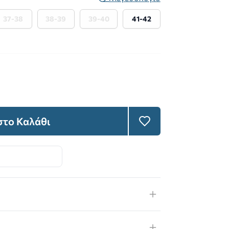
37-38
38-39
39-40
41-42
το Καλάθι