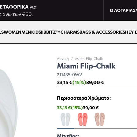
ΕΤΑΦΟΡΙΚΑ
για
Ο ΛΟΓΑΡΙΑ
ς άνω των €60.
LS
WOMEN
MEN
KIDS
JIBBITZ™ CHARMS
BAGS & ACCESSORIES
HEY 
Αρχική
/
Miami Flip-Chalk
Miami Flip-Chalk
211435-0WV
33,15 €
(15%)
39,00 €
Περισσότερα Χρώματα:
33,15 €
(15%)
39,00 €
Μέγεθος: