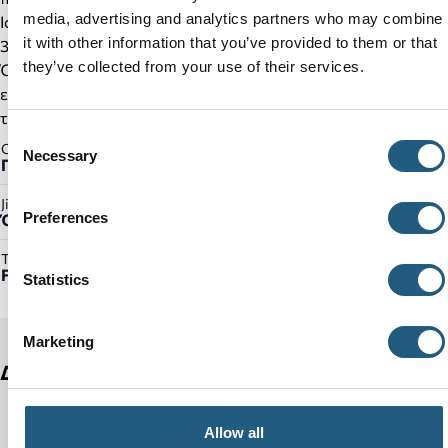
media, advertising and analytics partners who may combine
Iconic Crocs Comfort™: ελαφριά, εύκαμπτα και με άνεση
it with other information that you’ve provided to them or that
360°.
they’ve collected from your use of their services.
Όπως συμβαίνει με τα περισσότερα λεία υλικά, ενδέχεται να
εμφανιστούν μικρά σημάδια φθοράς στο επάνω μέρος κατά
τη φυσιολογική χρήση.
Consent
Gender:
Necessary
Selection
Γυναικείο
Jibbitz™ Ready:
Preferences
Όχι
Τύπος Προϊόντος:
Flips
Statistics
Marketing
Δείτε ακόμη
Allow all