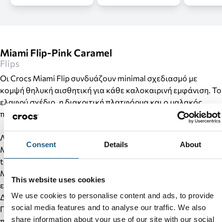
Miami Flip-Pink Caramel
Flips
Οι Crocs Miami Flip συνδυάζουν minimal σχεδιασμό με
κομψή θηλυκή αισθητική για κάθε καλοκαιρινή εμφάνιση. Το
ελαφρύ σχέδιο, η διακριτική πλατφόρμα και ο μαλακός
πάτος Croslite™ προσφέρουν άνεση και στυλ όλη την ημέρα.
Λεπτομέρειες προϊόντος:
Consent
Details
About
Minimal σχεδιασμός με μοντέρνα τετράγωνη μύτη (square
toe).
Μαλακό και εύκαμπτο επάνω μέρος από TPU για άνετη
This website uses cookies
εφαρμογή από την πρώτη χρήση.
We use cookies to personalise content and ads, to provide
Διακριτική σφηνοειδής σόλα (wedge) για ελαφριά ανύψωση.
social media features and to analyse our traffic. We also
Πάτος και εξωτερική σόλα Croslite™ για αντικραδασμική
share information about your use of our site with our social
προστασία και άνεση.