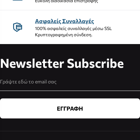
Εύκολη διαδικασία επιστροφής
Ασφαλείς Συναλλαγές
100% ασφαλείς συναλλαγές μέσω SSL
Κρυπτογραφημένη σύνδεση.
Newsletter Subscribe
Διεύθυνση Email
ΕΓΓΡΑΦΗ