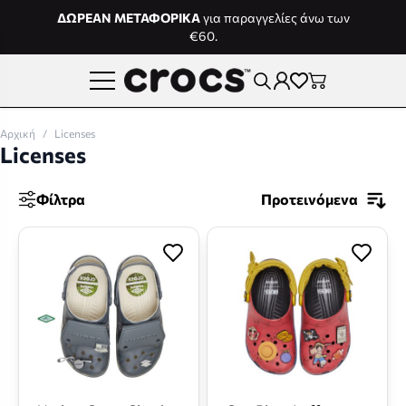
Μετάβαση στο περιεχόμενο
ΔΩΡΕΑΝ ΜΕΤΑΦΟΡΙΚΑ
για παραγγελίες άνω των
€60.
Αρχική
/
Licenses
Licenses
Φίλτρα
Προτεινόμενα