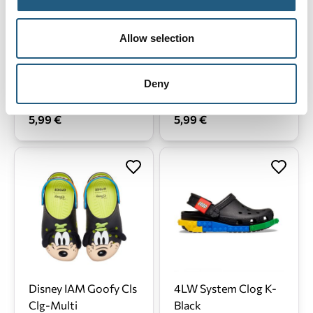
Allow selection
Deny
4LW Masterbrand 3
4LW Masterbrand 1
5,99 €
5,99 €
Disney IAM Goofy Cls
4LW System Clog K-
Clg-Multi
Black