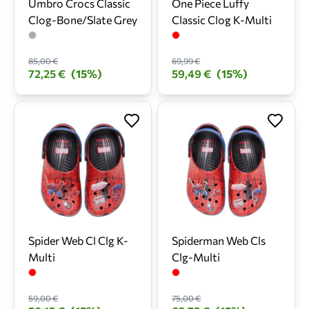
Umbro Crocs Classic
One Piece Luffy
Clog-Bone/Slate Grey
Classic Clog K-Multi
85,00 €
69,99 €
72,25 €
(15%)
59,49 €
(15%)
Spider Web Cl Clg K-
Spiderman Web Cls
Multi
Clg-Multi
59,00 €
75,00 €