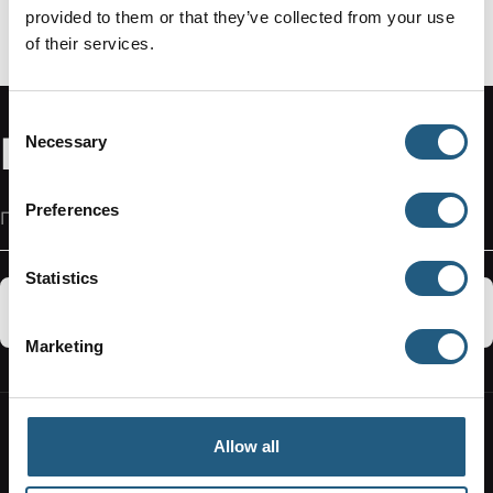
Ασφαλείς Συναλλαγές
provided to them or that they’ve collected from your use
100% ασφαλείς συναλλαγές μέσω SSL
of their services.
Κρυπτογραφημένη σύνδεση.
Consent
Newsletter Subscribe
Necessary
Selection
Διεύθυνση Email
Preferences
Statistics
ΕΓΓΡΑΦΗ
Marketing
Allow all
ΣΥΝΔΕΘΕΙΤΕ ΣΤΟΝ ΛΟΓΑΡΙΑΣΜΟ ΣΑΣ