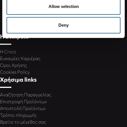
ΒΡΕΙΤΕ ΕΝΑ ΚΑΤΑΣΤΗΜΑ
Allow selection
Deny
Η Εταιρεία
Η Crocs
Ευκαιρίες Καριέρας
Όροι Χρήσης
Cookies Policy
Χρήσιμα links
Αναζήτηση Παραγγελίας
Επιστροφή Προϊόντων
Αποστολή Προϊόντων
Τρόποι πληρωμής
Βρείτε το μέγεθος σας