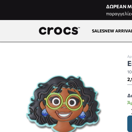
Μετάβαση στο περιεχόμενο
ΔΩΡΕΑΝ Μ
παραγγελίε
SALES
NEW ARRIVA
Αρ
E
10
2,
Δ
Ά