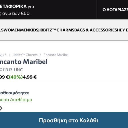
ΕΤΑΦΟΡΙΚΑ
για
Ο ΛΟΓΑΡΙΑ
ς άνω των €60.
LS
WOMEN
MEN
KIDS
JIBBITZ™ CHARMS
BAGS & ACCESSORIES
HEY 
χική
/
Jibbitz™ Charms
/
Encanto Maribel
ncanto Maribel
011913-UNC
99 €
(40%)
4,99 €
ιαθεσιμότητα:
μεσα Διαθέσιμο
Προσθήκη στο Καλάθι