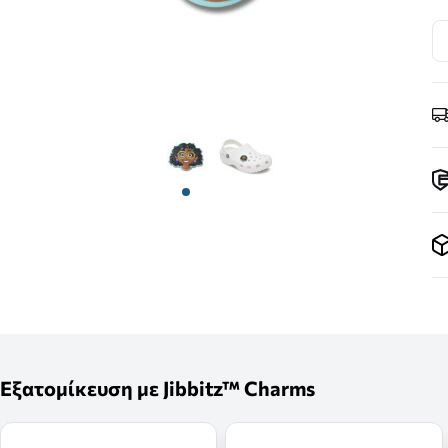
View larger image
View larger image
Εξατομίκευση με Jibbitz™ Charms