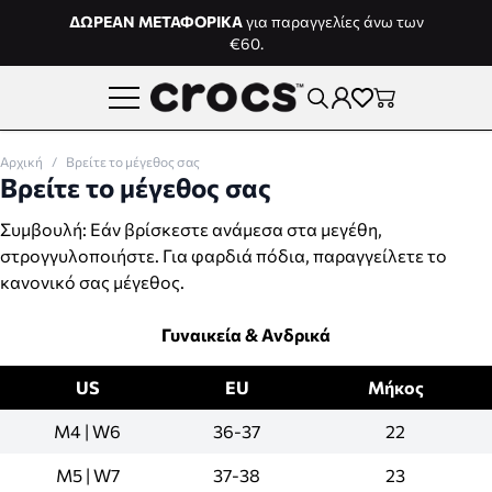
Μετάβαση στο περιεχόμενο
ΔΩΡΕΑΝ ΜΕΤΑΦΟΡΙΚΑ
για παραγγελίες άνω των
€60.
Αρχική
/
Βρείτε το μέγεθος σας
Βρείτε το μέγεθος σας
Συμβουλή: Εάν βρίσκεστε ανάμεσα στα μεγέθη,
στρογγυλοποιήστε. Για φαρδιά πόδια, παραγγείλετε το
κανονικό σας μέγεθος.
Γυναικεία & Ανδρικά
US
EU
Μήκος
M4 | W6
36-37
22
M5 | W7
37-38
23