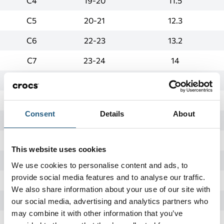
C4
19-20
11.5
C5
20-21
12.3
C6
22-23
13.2
C7
23-24
14
C8
24-25
14.9
C9
25-26
15.7
Consent
Details
About
C10
27-28
16.6
C11
28-29
17.4
This website uses cookies
C12
29-30
18.3
We use cookies to personalise content and ads, to
provide social media features and to analyse our traffic.
C13
30-31
19.1
We also share information about your use of our site with
J1
32-33
20
our social media, advertising and analytics partners who
may combine it with other information that you’ve
J2
33-34
20.8