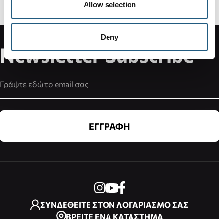
100% ασφαλείς συναλλαγές μέσω SSL
Allow selection
Κρυπτογραφημένη σύνδεση.
Deny
Newsletter Subscribe
Διεύθυνση Email
ΕΓΓΡΑΦΗ
ΣΥΝΔΕΘΕΙΤΕ ΣΤΟΝ ΛΟΓΑΡΙΑΣΜΟ ΣΑΣ
ΒΡΕΙΤΕ ΕΝΑ ΚΑΤΑΣΤΗΜΑ