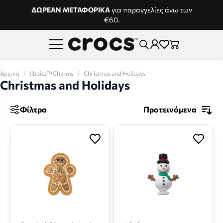
Μετάβαση στο περιεχόμενο
ΔΩΡΕΑΝ ΜΕΤΑΦΟΡΙΚΑ
για παραγγελίες άνω των
€60.
Αρχική
/
Jibbitz™ Charms
/
Christmas and Holidays
Christmas and Holidays
Φίλτρα
Προτεινόμενα