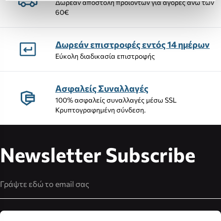
Δωρεάν αποστολή προϊόντων για αγορές άνω των
60€
Δωρεάν επιστροφές εντός 14 ημέρων
Εύκολη διαδικασία επιστροφής
Ασφαλείς Συναλλαγές
100% ασφαλείς συναλλαγές μέσω SSL
Κρυπτογραφημένη σύνδεση.
Newsletter Subscribe
Διεύθυνση Email