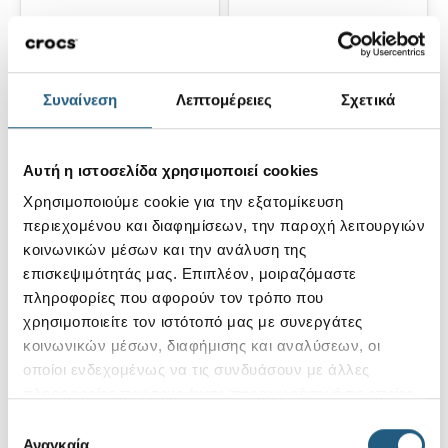
Mickey Minnie
Mickey Minnie
Christmas 1
Christmas 2
Συναίνεση
Λεπτομέρειες
Σχετικά
4,99 €
4,99 €
2,99 €
(40%)
2,99 €
(40%)
Αυτή η ιστοσελίδα χρησιμοποιεί cookies
Χρησιμοποιούμε cookie για την εξατομίκευση
περιεχομένου και διαφημίσεων, την παροχή λειτουργιών
κοινωνικών μέσων και την ανάλυση της
επισκεψιμότητάς μας. Επιπλέον, μοιραζόμαστε
πληροφορίες που αφορούν τον τρόπο που
χρησιμοποιείτε τον ιστότοπό μας με συνεργάτες
κοινωνικών μέσων, διαφήμισης και αναλύσεων, οι
οποίοι ενδεχομένως να τις συνδυάσουν με άλλες
Easter Celebration 5
Rabbit Ear Set
πληροφορίες που τους έχετε παραχωρήσει ή τις οποίες
Pack
έχουν συλλέξει σε σχέση με την από μέρους σας χρήση
16,99 €
Επιλογή
18,99 €
10,19 €
(40%)
των υπηρεσιών τους.
Αναγκαία