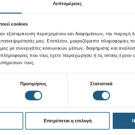
Λεπτομέρειες
οιεί cookies
νση Email
την εξατομίκευση περιεχομένου και διαφημίσεων, την παροχή 
 επισκεψιμότητάς μας. Επιπλέον, μοιραζόμαστε πληροφορίες π
ό μας με συνεργάτες κοινωνικών μέσων, διαφήμισης και αναλύσ
εγγραφή σας αποδέχεστε τους
Όρους Χρήσης
 πληροφορίες που τους έχετε παραχωρήσει ή τις οποίες έχουν σ
υπηρεσιών τους.
ΒΡΕΙΤΕ ΕΝΑ ΚΑΤΑΣΤΗΜΑ
Προτιμήσεις
Στατιστικά
Χρήσιμα links
Επιτρέπεται η επιλογή
Ν
Αναζήτηση Παραγγελίας