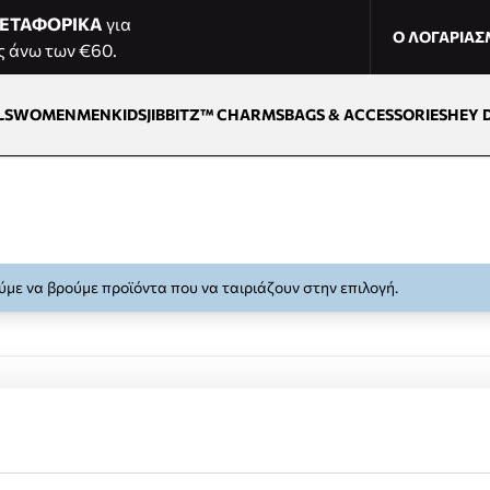
ΕΤΑΦΟΡΙΚΑ
για
Ο ΛΟΓΑΡΙΑ
ς άνω των €60.
LS
WOMEN
MEN
KIDS
JIBBITZ™ CHARMS
BAGS & ACCESSORIES
HEY 
με να βρούμε προϊόντα που να ταιριάζουν στην επιλογή.
Δωρεάν επιστροφές εντός 14 ημέρων
Εύκολη διαδικασία επιστροφής