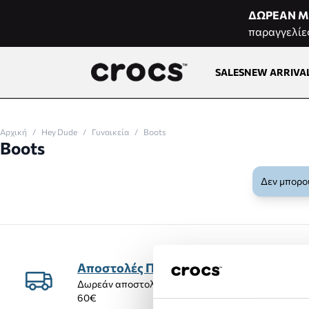
Μετάβαση στο περιεχόμενο
ΔΩΡΕΑΝ Μ
παραγγελίε
SALES
NEW ARRIVA
Αρχική
/
Hey Dude
/
Γυναικεία
/
Boots
Boots
Δεν μπορού
Αποστολές Προϊόντων
Δωρεάν αποστολή προϊόντων για αγορές άνω των
60€