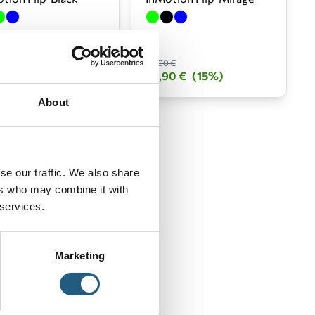
 €
54,00 €
90 €
(15%)
45,90 €
(15%)
About
se our traffic. We also share
ers who may combine it with
 services.
Marketing