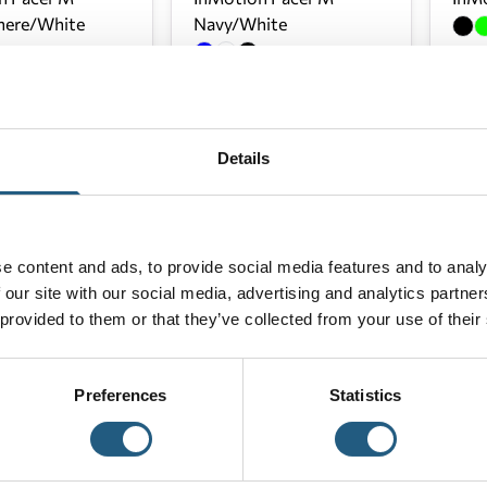
ere/White
Navy/White
80,00 €
54,00
(15%)
68,00 €
(15%)
45,
Details
e content and ads, to provide social media features and to analy
 our site with our social media, advertising and analytics partn
 provided to them or that they’ve collected from your use of their
Preferences
Statistics
n Flip-Navy