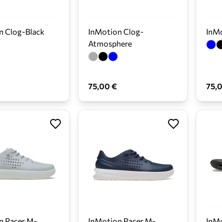
n Clog-Black
InMotion Clog-
InM
Atmosphere
75,00 €
75,
n Pacer M-
InMotion Pacer M-
InMo