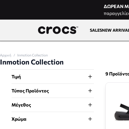
Μετάβαση στο περιεχόμενο
ΔΩΡΕΑΝ Μ
παραγγελίε
SALES
NEW ARRIVA
Αρχική
/
Inmotion Collection
Inmotion Collection
9 Προϊόντ
Τιμή
Τύπος Προϊόντος
Μέγεθος
Χρώμα