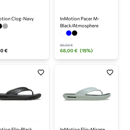
otion Clog-Navy
InMotion Pacer M-
Black/Atmosphere
80,00 €
00 €
68,00 €
(15%)
tion Flip-Black
InMotion Flip-Mirage