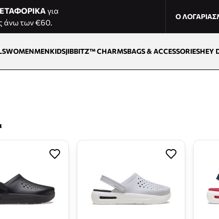
ΕΤΑΦΟΡΙΚΑ
για
Ο ΛΟΓΑΡΙΑ
ς άνω των €60.
LS
WOMEN
MEN
KIDS
JIBBITZ™ CHARMS
BAGS & ACCESSORIES
HEY 
α