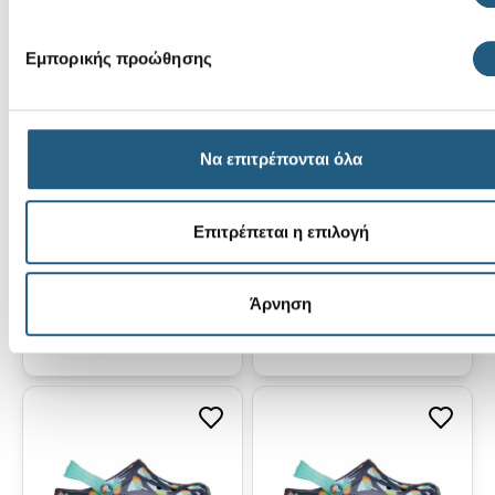
Εμπορικής προώθησης
Να επιτρέπονται όλα
Crocband Glow
Classic Sea Sparkle
Confetti BandCgT-
Shaker CgT-Frappe
Επιτρέπεται η επιλογή
Blue Haze/Multi
Άρνηση
49,00 €
44,00 €
41,65 €
(15%)
37,40 €
(15%)