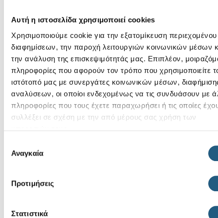
44,00 €
39,00 €
37,40 €
(15%)
33,15 €
(15%)
Αυτή η ιστοσελίδα χρησιμοποιεί cookies
Χρησιμοποιούμε cookie για την εξατομίκευση περιεχομένου
διαφημίσεων, την παροχή λειτουργιών κοινωνικών μέσων κ
την ανάλυση της επισκεψιμότητάς μας. Επιπλέον, μοιραζόμ
πληροφορίες που αφορούν τον τρόπο που χρησιμοποιείτε τ
ιστότοπό μας με συνεργάτες κοινωνικών μέσων, διαφήμισης
αναλύσεων, οι οποίοι ενδεχομένως να τις συνδυάσουν με ά
πληροφορίες που τους έχετε παραχωρήσει ή τις οποίες έχο
συλλέξει σε σχέση με την από μέρους σας χρήση των
Crocband Cruiser
Crocband Glow
υπηρεσιών τους.
Sandal T-Blue
Confetti BandCgT-
Επιλογή
Frost/Guava
Turbo Teal/Multi
Αναγκαία
συγκατάθεσης
+2
39,00 €
49,00 €
Προτιμήσεις
33,15 €
(15%)
41,65 €
(15%)
Στατιστικά