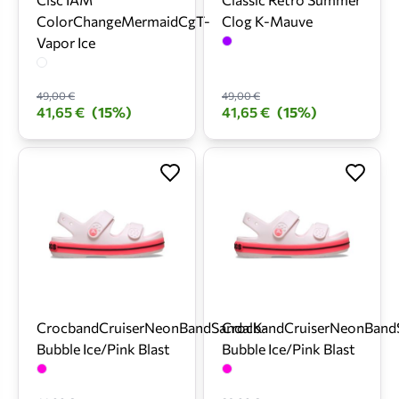
ColorChangeMermaidCgT-
Clog K-Mauve
Vapor Ice
49,00 €
49,00 €
41,65 €
(15%)
41,65 €
(15%)
CrocbandCruiserNeonBandSandalK-
CrocbandCruiserNeonBand
Bubble Ice/Pink Blast
Bubble Ice/Pink Blast