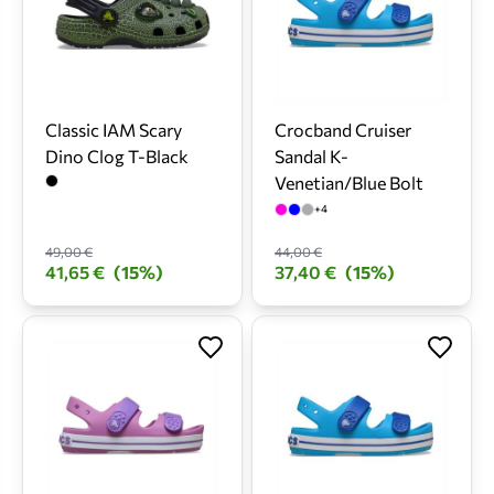
Classic IAM Scary
Crocband Cruiser
Dino Clog T-Black
Sandal K-
Venetian/Blue Bolt
+4
49,00 €
44,00 €
41,65 €
(15%)
37,40 €
(15%)