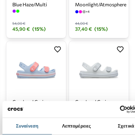
Blue Haze/Multi
Moonlight/Atmosphere
+4
54,00 €
44,00 €
45,90 €
(15%)
37,40 €
(15%)
Crocband Cruiser
Crocband Cruiser
Sandal K-Blue
Sandal T-
Frost/Guava
Moonlight/Atmosphere
+4
+4
Συναίνεση
Λεπτομέρειες
Σχετικά