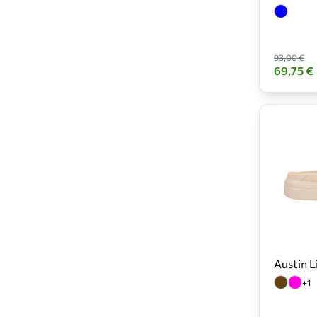
93,00 €
69,75 €
Austin L
+1