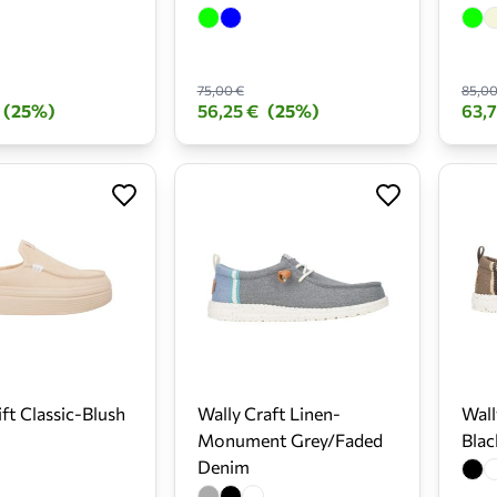
75,00 €
85,00
(25%)
56,25 €
(25%)
63,7
ift Classic-Blush
Wally Craft Linen-
Wall
Monument Grey/Faded
Bla
Denim