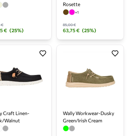
Rosette
+1
 €
85,00 €
5 €
(25%)
63,75 €
(25%)
y Craft Linen-
Wally Workwear-Dusky
ck/Walnut
Green/Irish Cream