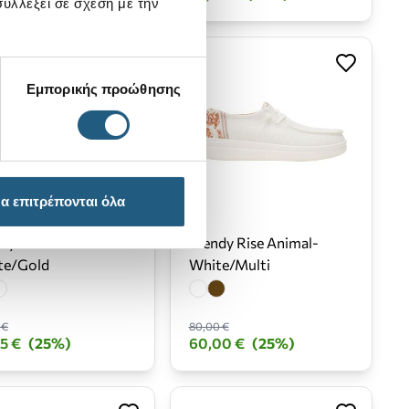
υλλέξει σε σχέση με την
Εμπορικής προώθησης
α επιτρέπονται όλα
dy Crochet Lace-
Wendy Rise Animal-
te/Gold
White/Multi
 €
80,00 €
5 €
(25%)
60,00 €
(25%)