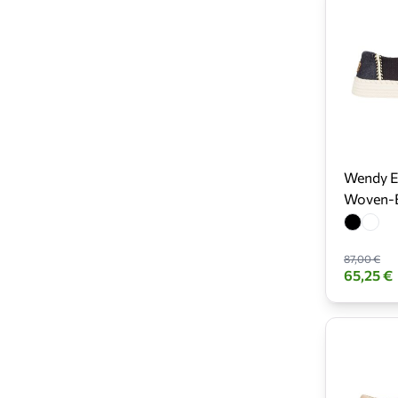
Wendy Es
Woven-
87,00 €
65,25 €