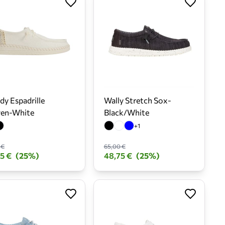
y Espadrille
Wally Stretch Sox-
en-White
Black/White
+1
 €
65,00 €
5 €
(25%)
48,75 €
(25%)