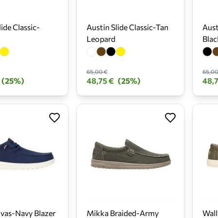
lide Classic-
Austin Slide Classic-Tan
Aust
Leopard
Blac
65,00 €
65,00
(25%)
48,75 €
(25%)
48,7
vas-Navy Blazer
Mikka Braided-Army
Wall