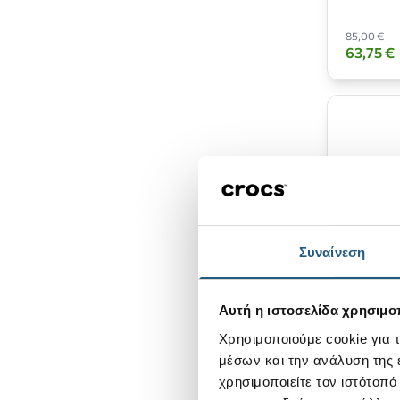
85,00 €
63,75 €
Συναίνεση
Wally W
Αυτή η ιστοσελίδα χρησιμοπ
Grey/Bl
Χρησιμοποιούμε cookie για 
μέσων και την ανάλυση της
80,00 €
χρησιμοποιείτε τον ιστότοπ
60,00 €