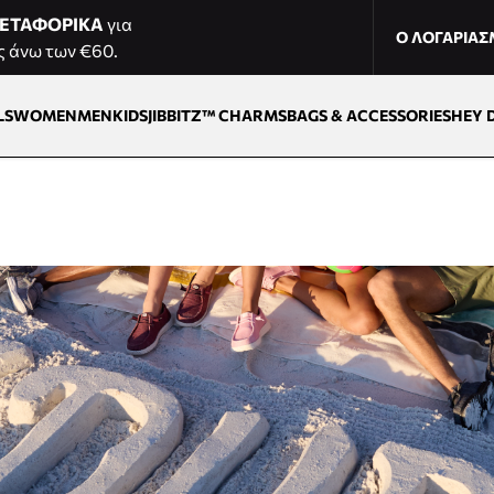
ΕΤΑΦΟΡΙΚΑ
για
Ο ΛΟΓΑΡΙΑ
ς άνω των €60.
LS
WOMEN
MEN
KIDS
JIBBITZ™ CHARMS
BAGS & ACCESSORIES
HEY 