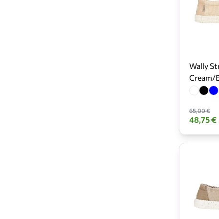
Wally St
Cream/E
65,00 €
48,75 €