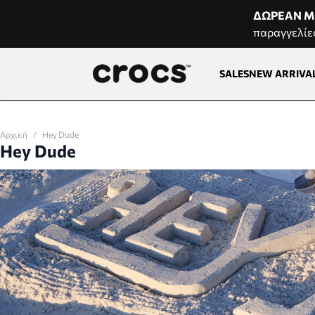
Μετάβαση στο περιεχόμενο
ΔΩΡΕΑΝ Μ
παραγγελίε
SALES
NEW ARRIVA
Αρχική
/
Hey Dude
Hey Dude