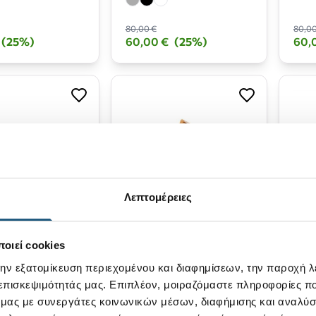
80,00 €
80,00
(25%)
60,00 €
(25%)
60,
Λεπτομέρειες
orkwear-Granite
Austin Lift Classic-Tan
Wall
οιεί cookies
ack
Whi
+1
την εξατομίκευση περιεχομένου και διαφημίσεων, την παροχή 
 επισκεψιμότητάς μας. Επιπλέον, μοιραζόμαστε πληροφορίες π
85,00 €
80,00
ό μας με συνεργάτες κοινωνικών μέσων, διαφήμισης και αναλύσ
(25%)
63,75 €
(25%)
60,