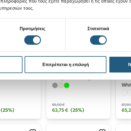
 πληροφορίες που τους έχετε παραχωρήσει ή τις οποίες έχουν σ
υπηρεσιών τους.
Προτιμήσεις
Στατιστικά
Επιτρέπεται η επιλογή
Ν
assic-Tan
Wally Classic-Grey
Wen
Whi
85,00 €
87,00
(25%)
63,75 €
(25%)
65,2