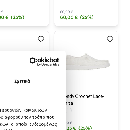
 €
80,00 €
00 €
(25%)
60,00 €
(25%)
Σχετικά
y Craft Linen-
Wendy Crochet Lace-
te/Stone Grey
White
λειτουργιών κοινωνικών
ου αφορούν τον τρόπο που
 €
87,00 €
εων, οι οποίοι ενδεχομένως
00 €
(25%)
65,25 €
(25%)