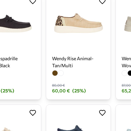
padrille
Wendy Rise Animal-
Wend
Black
Tan/Multi
Wov
80,00 €
87,00
(25%)
60,00 €
(25%)
65,2