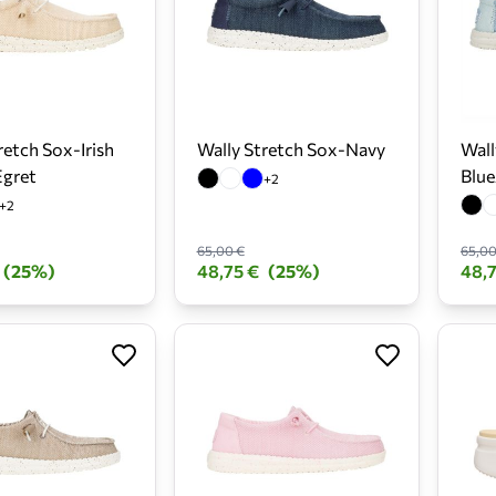
retch Sox-Irish
Wally Stretch Sox-Navy
Wall
gret
Blu
+2
+2
65,00 €
65,00
(25%)
48,75 €
(25%)
48,7