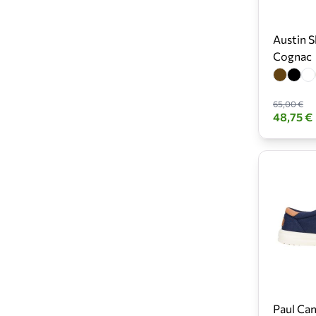
Austin S
Cognac
65,00 €
48,75 €
Paul Can