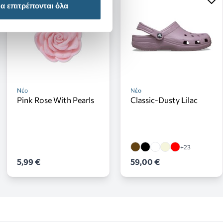
α επιτρέπονται όλα
Νέο
Νέο
Pink Rose With Pearls
Classic-Dusty Lilac
+23
5,99 €
59,00 €