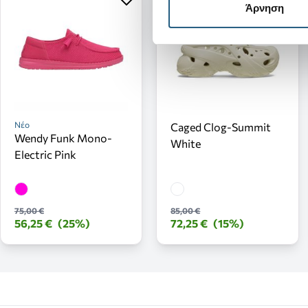
Άρνηση
Νέο
Caged Clog-Summit
Wendy Funk Mono-
White
Electric Pink
75,00 €
85,00 €
56,25 €
(25%)
72,25 €
(15%)