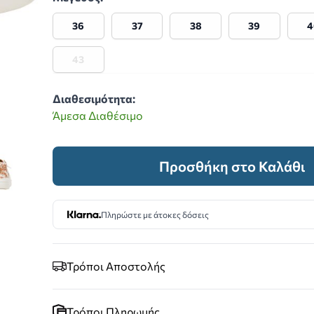
36
37
38
39
4
43
Διαθεσιμότητα:
Άμεσα Διαθέσιμο
er image
iew larger image
Προσθήκη στο Καλάθι
Πληρώστε με άτοκες δόσεις
Τρόποι Αποστολής
Τρόποι Πληρωμής