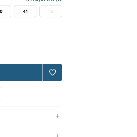
0
41
42