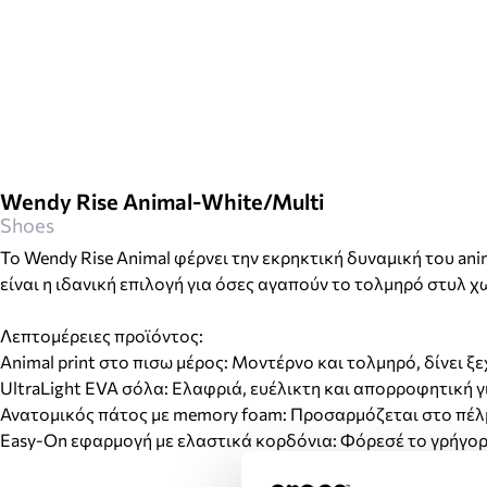
Wendy Rise Animal-White/Multi
Shoes
Το Wendy Rise Animal φέρνει την εκρηκτική δυναμική του ani
είναι η ιδανική επιλογή για όσες αγαπούν το τολμηρό στυλ χ
Λεπτομέρειες προϊόντος:
Animal print στο πισω μέρος: Μοντέρνο και τολμηρό, δίνει 
UltraLight EVA σόλα: Ελαφριά, ευέλικτη και απορροφητική γ
Ανατομικός πάτος με memory foam: Προσαρμόζεται στο πέλ
Easy-On εφαρμογή με ελαστικά κορδόνια: Φόρεσέ το γρήγορα