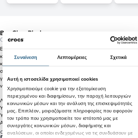
Bae Clog-Black
Clogs
Εύκολο να τα αγαπήσεις. Δύσκολο να τα χάσεις! Το
κλασσικό Clog ανανεωμένο, με περισσότερο ύψος, attitude
Συναίνεση
Λεπτομέρειες
Σχετικά
και στυλ. Σας παρουσιάζουμε το Crocs Classic Bae, με νέα
σόλα αλλα με την υποστήριξη και την άνεση που ήδη
γνωρίζετε και αγαπάτε. Άμα νιώθετε λίγο extra, αυτό είναι το
Αυτή η ιστοσελίδα χρησιμοποιεί cookies
νέο σας clog!
Χρησιμοποιούμε cookie για την εξατομίκευση
περιεχομένου και διαφημίσεων, την παροχή λειτουργιών
Λεπτομέρειες προϊόντος:
κοινωνικών μέσων και την ανάλυση της επισκεψιμότητάς
Υλικό Croslite.
μας. Επιπλέον, μοιραζόμαστε πληροφορίες που αφορούν
Ύψος σόλας 6cm.
τον τρόπο που χρησιμοποιείτε τον ιστότοπό μας με
Ανάγλυφες λεπτομέρειες στο τακούνι.
συνεργάτες κοινωνικών μέσων, διαφήμισης και
Gender:
αναλύσεων, οι οποίοι ενδεχομένως να τις συνδυάσουν με
Γυναικείο