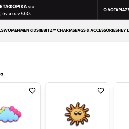
ΕΤΑΦΟΡΙΚΑ
για
Ο ΛΟΓΑΡΙΑ
ς άνω των €60.
LS
WOMEN
MEN
KIDS
JIBBITZ™ CHARMS
BAGS & ACCESSORIES
HEY 
τα