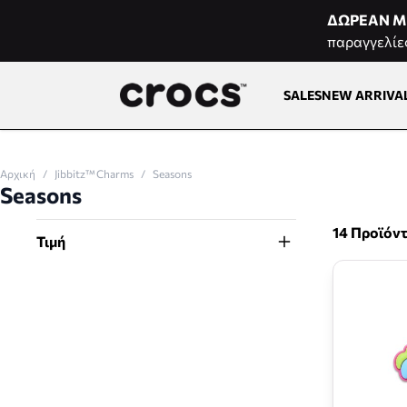
Μετάβαση στο περιεχόμενο
ΔΩΡΕΑΝ Μ
παραγγελίε
SALES
NEW ARRIVA
Αρχική
/
Jibbitz™ Charms
/
Seasons
Seasons
14 Προϊόν
Τιμή