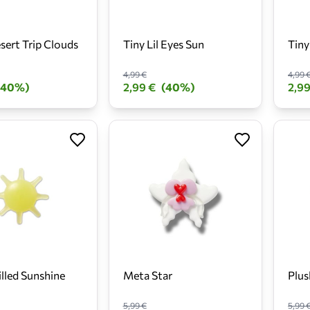
ert Trip Clouds
Tiny Lil Eyes Sun
Tiny
4,99 €
4,99 
(40%)
2,99 €
(40%)
2,99
illed Sunshine
Meta Star
Plus
5,99 €
5,99 