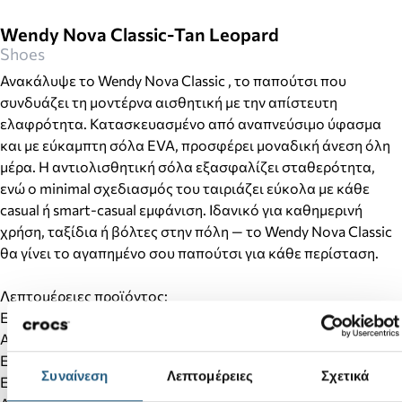
Wendy Nova Classic-Tan Leopard
Shoes
Ανακάλυψε το Wendy Nova Classic , το παπούτσι που
συνδυάζει τη μοντέρνα αισθητική με την απίστευτη
ελαφρότητα. Κατασκευασμένο από αναπνεύσιμο ύφασμα
και με εύκαμπτη σόλα EVA, προσφέρει μοναδική άνεση όλη
μέρα. Η αντιολισθητική σόλα εξασφαλίζει σταθερότητα,
ενώ ο minimal σχεδιασμός του ταιριάζει εύκολα με κάθε
casual ή smart-casual εμφάνιση. Ιδανικό για καθημερινή
χρήση, ταξίδια ή βόλτες στην πόλη — το Wendy Nova Classic
θα γίνει το αγαπημένο σου παπούτσι για κάθε περίσταση.
Λεπτομέρειες προϊόντος:
Εξαιρετικά ελαφρύ και άνετο
Αναπνεύσιμο υλικό για φυσικό αερισμό
Εσωτερικός πάτος με απορρόφηση κραδασμών
Συναίνεση
Λεπτομέρειες
Σχετικά
Εύκολη εφαρμογή με ελαστικά κορδόνια