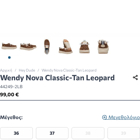
View larger image
View larger image
View larger image
View larger image
View larger image
View larger imag
Αρχική
/
Hey Dude
/
Wendy Nova Classic-Tan Leopard
Wendy Nova Classic-Tan Leopard
44249-2LB
99,00 €
Μέγεθος:
Μεγεθολόγιο
36
37
38
39