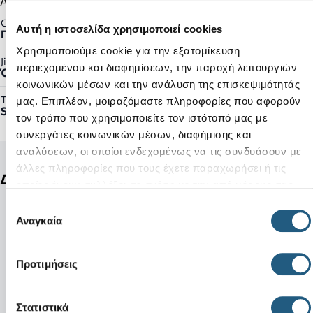
Αντιολισθητική σόλα EVA
Gender:
Αυτή η ιστοσελίδα χρησιμοποιεί cookies
Γυναικείο
Χρησιμοποιούμε cookie για την εξατομίκευση
Jibbitz™ Ready:
περιεχομένου και διαφημίσεων, την παροχή λειτουργιών
Όχι
κοινωνικών μέσων και την ανάλυση της επισκεψιμότητάς
Τύπος Προϊόντος:
μας. Επιπλέον, μοιραζόμαστε πληροφορίες που αφορούν
Shoes
τον τρόπο που χρησιμοποιείτε τον ιστότοπό μας με
συνεργάτες κοινωνικών μέσων, διαφήμισης και
αναλύσεων, οι οποίοι ενδεχομένως να τις συνδυάσουν με
άλλες πληροφορίες που τους έχετε παραχωρήσει ή τις
Δείτε ακόμη
οποίες έχουν συλλέξει σε σχέση με την από μέρους σας
χρήση των υπηρεσιών τους.
Επιλογή
Αναγκαία
συγκατάθεσης
Προτιμήσεις
Στατιστικά