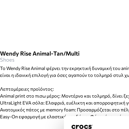
Wendy Rise Animal-Tan/Multi
Shoes
Το Wendy Rise Animal φέρνει την εκρηκτική δυναμική του ani
είναι η ιδανική επιλογή για όσες αγαπούν το τολμηρό στυλ χ
Λεπτομέρειες προϊόντος:
Animal print στο πισω μέρος: Μοντέρνο και τολμηρό, δίνει 
UltraLight EVA σόλα: Ελαφριά, ευέλικτη και απορροφητική γ
Ανατομικός πάτος με memory foam: Προσαρμόζεται στο πέλ
Easy-On εφαρμογή με ελαστικά κορδόνια: Φόρεσέ το γρήγορα