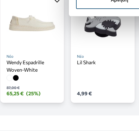
Νέο
Νέο
Wendy Espadrille
Lil Shark
Woven-White
87,00 €
65,25 €
(25%)
4,99 €