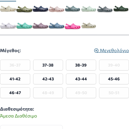
Μέγεθος:
Μεγεθολόγιο
36-37
37-38
38-39
39-40
41-42
42-43
43-44
45-46
46-47
48-49
49-50
50-51
Διαθεσιμότητα:
Άμεσα Διαθέσιμο