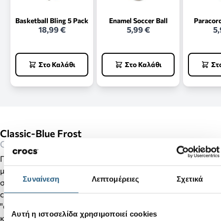
Basketball Bling 5 Pack
Enamel Soccer Ball
Paracor
18,99 €
5,99 €
5,
Στο Καλάθι
Στο Καλάθι
Στ
Classic-Blue Frost
Clogs
Πατήστε μέσα στο αγαπημένο σας clog και απολαύστε το
μοναδικό fit, τον αδιάβροχο σχεδιασμό όπως και το
Συναίνεση
Λεπτομέρειες
Σχετικά
σύστημα εξαερισμού για να αναπνέει το πόδι. Το υλικό
croslite™ το οποίο είναι κατασκευασμένο το προιόν
"αγκαλιάζει" το πόδι σας για το καλύτερο πάτημα για εσάς
Αυτή η ιστοσελίδα χρησιμοποιεί cookies
και για την καλύτερη στήριξη της καμάρας του ποδιού σας.