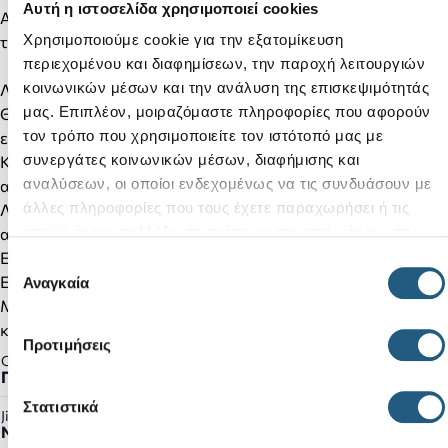
Αυτή η ιστοσελίδα χρησιμοποιεί cookies
Αγοράστε ενα ζευγάρι Crocs™ Classic Clog, είναι τέλειο για
Χρησιμοποιούμε cookie για την εξατομίκευση
την παραλία ή το σκάφος.
περιεχομένου και διαφημίσεων, την παροχή λειτουργιών
κοινωνικών μέσων και την ανάλυση της επισκεψιμότητάς
Λεπτομέρειες προϊόντος:
μας. Επιπλέον, μοιραζόμαστε πληροφορίες που αφορούν
Θύρες εξαερισμού που βοηθάνε το πόδι να αναπνέει όπως
τον τρόπο που χρησιμοποιείτε τον ιστότοπό μας με
επίσης στο απομακρύνεται εύκολα το νερό και η άμμος.
συνεργάτες κοινωνικών μέσων, διαφήμισης και
Κατασκευασμένο από το υλικό Croslite™ που υπογράφει τον
αναλύσεων, οι οποίοι ενδεχομένως να τις συνδυάσουν με
αναπαυτικό χαρακτήρα της Crocs.
άλλες πληροφορίες που τους έχετε παραχωρήσει ή τις
Λουράκι που πιάνει στο πίσω μέρος για περισσότερη
οποίες έχουν συλλέξει σε σχέση με την από μέρους σας
ασφάλεια.
χρήση των υπηρεσιών τους.
Εύκολο στο καθάρισμα και στο στέγνωμα.
Επιλογή
Ελαφρύ χωρίς να αφήνει σημάδια στο πόδι.
Αναγκαία
συγκατάθεσης
Μπορείτε να το διακοσμήσετε με Jibbitz™ charms ώστε να το
κάνετε μοναδικό
Προτιμήσεις
Gender:
Γυναικείο, Ανδρικό
Στατιστικά
Jibbitz™ Ready:
Ναι