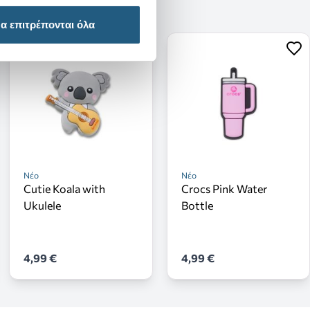
α επιτρέπονται όλα
Νέο
Νέο
Cutie Koala with
Crocs Pink Water
Ukulele
Bottle
4,99 €
4,99 €