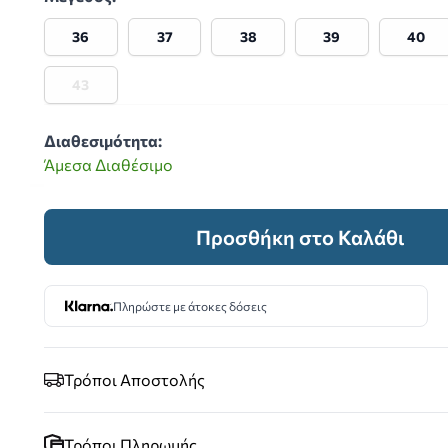
36
37
38
39
40
43
Διαθεσιμότητα:
Άμεσα Διαθέσιμο
 image
Προσθήκη στο Καλάθι
Πληρώστε με άτοκες δόσεις
Τρόποι Αποστολής
Τρόποι Πληρωμής