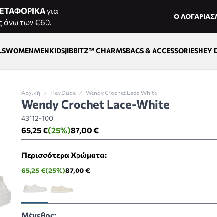
ΕΤΑΦΟΡΙΚΑ
για
Ο ΛΟΓΑΡΙΑ
ς άνω των €60.
LS
WOMEN
MEN
KIDS
JIBBITZ™ CHARMS
BAGS & ACCESSORIES
HEY 
Αρχική
/
Hey Dude
/
Wendy Crochet Lace-White
Wendy Crochet Lace-White
43112-100
65,25 €
(25%)
87,00 €
Περισσότερα Χρώματα:
65,25 €
(25%)
87,00 €
Μέγεθος: