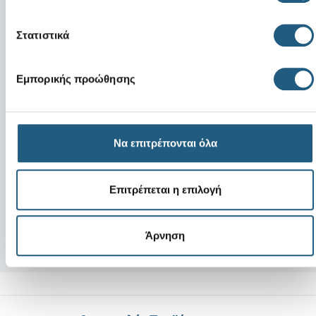
Στατιστικά
Εμπορικής προώθησης
Να επιτρέπονται όλα
Νέο
Νέο
4LW Botanicals 3
Disney Character 
Επιτρέπεται η επιλογή
5,99 €
4,99 €
Άρνηση