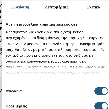
Λεπτομέρειες προϊόντος:
Συναίνεση
Λεπτομέρειες
Σχετικά
Πάνω μέρος από υψηλής ποιότητας καστόρι.
Ενισχυμένo στη γλώσσα, τον αστράγαλο και τη φτέρνα.
Αποσπώμενη εσωτερική σόλα.
Αυτή η ιστοσελίδα χρησιμοποιεί cookies
Ελαστικά κορδόνια.
Χρησιμοποιούμε cookie για την εξατομίκευση
Gender:
περιεχομένου και διαφημίσεων, την παροχή λειτουργιών
Ανδρικό
κοινωνικών μέσων και την ανάλυση της επισκεψιμότητάς
μας. Επιπλέον, μοιραζόμαστε πληροφορίες που αφορούν
Jibbitz™ Ready:
Όχι
τον τρόπο που χρησιμοποιείτε τον ιστότοπό μας με
συνεργάτες κοινωνικών μέσων, διαφήμισης και
Τύπος Προϊόντος:
Shoes
αναλύσεων, οι οποίοι ενδεχομένως να τις συνδυάσουν με
άλλες πληροφορίες που τους έχετε παραχωρήσει ή τις
οποίες έχουν συλλέξει σε σχέση με την από μέρους σας
χρήση των υπηρεσιών τους.
Επιλογή
Δείτε ακόμη
Αναγκαία
συγκατάθεσης
Προτιμήσεις