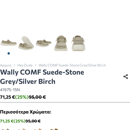
View larger image
View larger image
View larger image
View larger image
View larger image
Αρχική
/
Hey Dude
/
Wally COMF Suede-Stone Grey/Silver Birch
Wally COMF Suede-Stone
Grey/Silver Birch
41975-1SN
71,25 €
(25%)
95,00 €
Περισσότερα Χρώματα:
71,25 €
(25%)
95,00 €