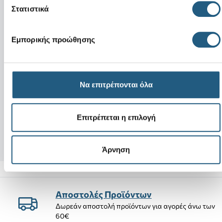
Στατιστικά
Εμπορικής προώθησης
Νέο
Crocband Cruiser 
Να επιτρέπονται όλα
Pink Elev Clrful Butterfly
Venetian/Blue Bo
+4
Επιτρέπεται η επιλογή
5,99 €
39,00 €
3,59 €
(40%)
33,15 €
(15%)
Άρνηση
Αποστολές Προϊόντων
Δωρεάν αποστολή προϊόντων για αγορές άνω των
60€