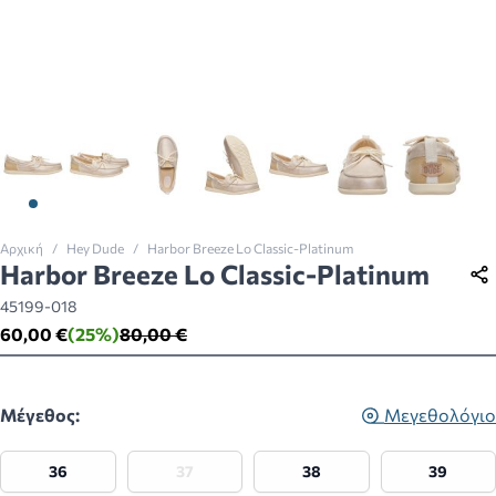
View larger image
View larger image
View larger image
View larger image
View larger image
View larger imag
View la
Αρχική
/
Hey Dude
/
Harbor Breeze Lo Classic-Platinum
Harbor Breeze Lo Classic-Platinum
45199-018
60,00 €
(25%)
80,00 €
Μέγεθος:
Μεγεθολόγιο
36
37
38
39