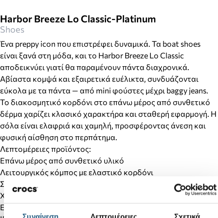
Harbor Breeze Lo Classic-Platinum
Shoes
Ένα preppy icon που επιστρέφει δυναμικά. Τα boat shoes
είναι ξανά στη μόδα, και το Harbor Breeze Lo Classic
αποδεικνύει γιατί θα παραμένουν πάντα διαχρονικά.
Αβίαστα κομψά και εξαιρετικά ευέλικτα, συνδυάζονται
εύκολα με τα πάντα — από mini φούστες μέχρι baggy jeans.
Το διακοσμητικό κορδόνι στο επάνω μέρος από συνθετικό
δέρμα χαρίζει κλασικό χαρακτήρα και σταθερή εφαρμογή. Η
σόλα είναι ελαφριά και χαμηλή, προσφέροντας άνεση και
φυσική αίσθηση στο περπάτημα.
Λεπτομέρειες προϊόντος:
Επάνω μέρος από συνθετικό υλικό
Λειτουργικός κόμπος με ελαστικό κορδόνι
Συνθετική φτέρνα
Χαμηλό προφίλ σόλας: 18mm
Εύκολη εφαρμογή (easy-on σύστημα)
Συναίνεση
Λεπτομέρειες
Σχετικά