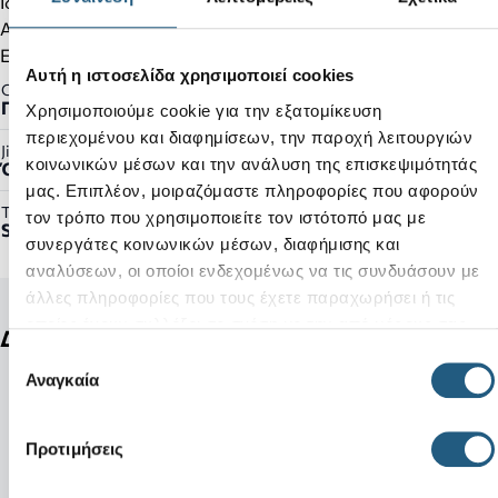
Ιδανικά για ταξίδια
Αφαιρούμενος πάτος αφρού
Ελαφριά και εύκαμπτη εξωτερική σόλα
Αυτή η ιστοσελίδα χρησιμοποιεί cookies
Gender:
Γυναικείο
Χρησιμοποιούμε cookie για την εξατομίκευση
περιεχομένου και διαφημίσεων, την παροχή λειτουργιών
Jibbitz™ Ready:
κοινωνικών μέσων και την ανάλυση της επισκεψιμότητάς
Όχι
μας. Επιπλέον, μοιραζόμαστε πληροφορίες που αφορούν
Τύπος Προϊόντος:
τον τρόπο που χρησιμοποιείτε τον ιστότοπό μας με
Shoes
συνεργάτες κοινωνικών μέσων, διαφήμισης και
αναλύσεων, οι οποίοι ενδεχομένως να τις συνδυάσουν με
άλλες πληροφορίες που τους έχετε παραχωρήσει ή τις
οποίες έχουν συλλέξει σε σχέση με την από μέρους σας
Δείτε ακόμη
χρήση των υπηρεσιών τους.
Επιλογή
Αναγκαία
συγκατάθεσης
Προτιμήσεις