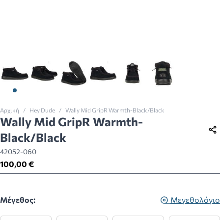
View larger image
View larger image
View larger image
View larger image
View larger image
View larger imag
Αρχική
/
Hey Dude
/
Wally Mid GripR Warmth-Black/Black
Wally Mid GripR Warmth-
Black/Black
42052-060
100,00 €
Μέγεθος:
Μεγεθολόγιο