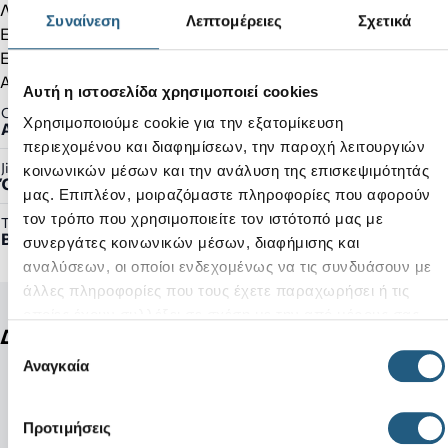
Λουράκι στο πίσω μέρος του παπουτσιού.
Συναίνεση
Λεπτομέρειες
Σχετικά
Ελαστικά κορδόνια.
Εσωτερική σόλα που αφαιρείται.
Αντιολισθητική και ελαφριά εξωτερική σόλα.
Αυτή η ιστοσελίδα χρησιμοποιεί cookies
Gender:
Χρησιμοποιούμε cookie για την εξατομίκευση
Ανδρικό
περιεχομένου και διαφημίσεων, την παροχή λειτουργιών
Jibbitz™ Ready:
κοινωνικών μέσων και την ανάλυση της επισκεψιμότητάς
Όχι
μας. Επιπλέον, μοιραζόμαστε πληροφορίες που αφορούν
τον τρόπο που χρησιμοποιείτε τον ιστότοπό μας με
Τύπος Προϊόντος:
Boots
συνεργάτες κοινωνικών μέσων, διαφήμισης και
αναλύσεων, οι οποίοι ενδεχομένως να τις συνδυάσουν με
άλλες πληροφορίες που τους έχετε παραχωρήσει ή τις
οποίες έχουν συλλέξει σε σχέση με την από μέρους σας
Δείτε ακόμη
χρήση των υπηρεσιών τους.
Επιλογή
Αναγκαία
συγκατάθεσης
Προτιμήσεις