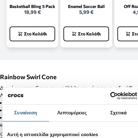
Basketball Bling 5 Pack
Enamel Soccer Ball
Off Ro
18,99 €
5,99 €
4,
Στο Καλάθι
Στο Καλάθι
Στ
Rainbow Swirl Cone
Διακόσμησε τα Crocs σου με Jibbitz και κάνε τα μοναδικά!!!
Λεπτομέρειες Προϊόντος:
Δεν είναι παιχνίδι.
Δεν απευθύνεται σε παιδιά κάτω των 3 ετών.
Συναίνεση
Λεπτομέρειες
Σχετικά
Στα προϊόντα της κατηγορίας Jibbitz δεν γίνονται αλλαγές
και επιστροφές.
Gender:
Αυτή η ιστοσελίδα χρησιμοποιεί cookies