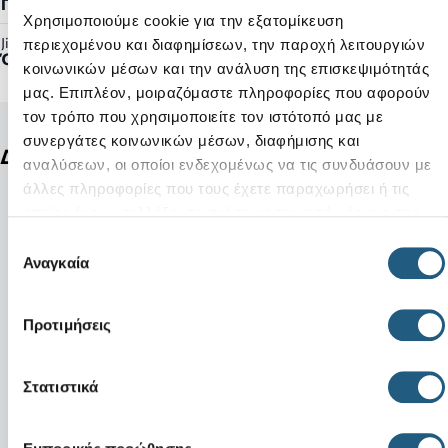
Γυναικείο, Ανδρικό
Χρησιμοποιούμε cookie για την εξατομίκευση
Jibbitz™ Ready:
περιεχομένου και διαφημίσεων, την παροχή λειτουργιών
Όχι
κοινωνικών μέσων και την ανάλυση της επισκεψιμότητάς
μας. Επιπλέον, μοιραζόμαστε πληροφορίες που αφορούν
τον τρόπο που χρησιμοποιείτε τον ιστότοπό μας με
συνεργάτες κοινωνικών μέσων, διαφήμισης και
Δείτε ακόμη
αναλύσεων, οι οποίοι ενδεχομένως να τις συνδυάσουν με
άλλες πληροφορίες που τους έχετε παραχωρήσει ή τις
οποίες έχουν συλλέξει σε σχέση με την από μέρους σας
χρήση των υπηρεσιών τους.
Επιλογή
Αναγκαία
συγκατάθεσης
Προτιμήσεις
Στατιστικά