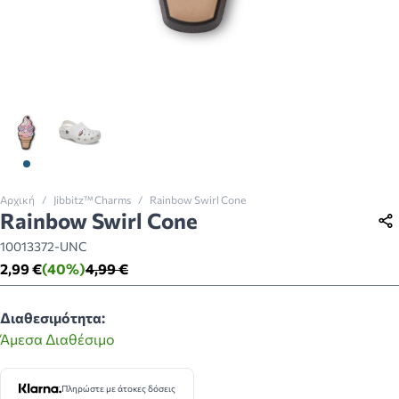
View larger image
View larger image
Αρχική
/
Jibbitz™ Charms
/
Rainbow Swirl Cone
Rainbow Swirl Cone
10013372-UNC
2,99 €
(40%)
4,99 €
Διαθεσιμότητα:
Άμεσα Διαθέσιμο
Πληρώστε με άτοκες δόσεις