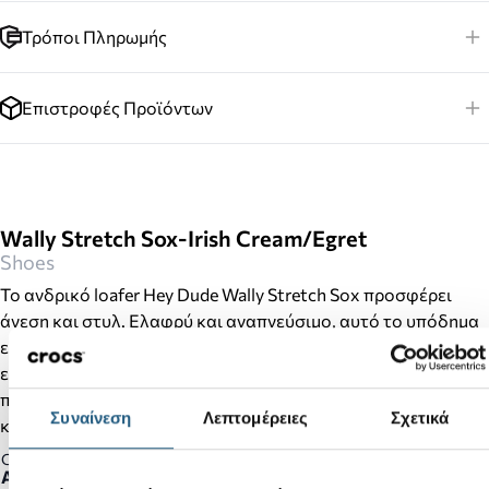
Τρόποι Πληρωμής
Επιστροφές Προϊόντων
Wally Stretch Sox-Irish Cream/Egret
Shoes
Το ανδρικό loafer Hey Dude Wally Stretch Sox προσφέρει
άνεση και στυλ. Ελαφρύ και αναπνεύσιμο, αυτό το υπόδημα
είναι ιδανικό για καθημερινή χρήση, προσφέροντας άριστη
εφαρμογή και κομψότητα. Με ελαστικά υφάσματα και
προηγμένο σχεδιασμό, θα γίνει η αγαπημένη επιλογή σας για
Συναίνεση
Λεπτομέρειες
Σχετικά
κάθε περίσταση.
Gender:
Ανδρικό