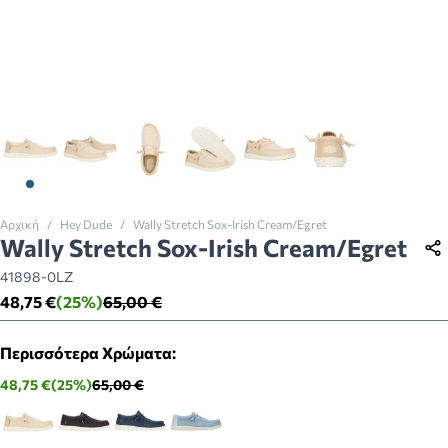
View larger image
View larger image
View larger image
View larger image
View larger image
View larger imag
Αρχική
/
Hey Dude
/
Wally Stretch Sox-Irish Cream/Egret
Wally Stretch Sox-Irish Cream/Egret
41898-0LZ
48,75 €
(25%)
65,00 €
Περισσότερα Χρώματα:
48,75 €
(25%)
65,00 €