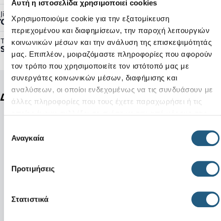
Αυτή η ιστοσελίδα χρησιμοποιεί cookies
Jibbitz™ Ready:
Χρησιμοποιούμε cookie για την εξατομίκευση
Όχι
περιεχομένου και διαφημίσεων, την παροχή λειτουργιών
Τύπος Προϊόντος:
κοινωνικών μέσων και την ανάλυση της επισκεψιμότητάς
Shoes
μας. Επιπλέον, μοιραζόμαστε πληροφορίες που αφορούν
τον τρόπο που χρησιμοποιείτε τον ιστότοπό μας με
συνεργάτες κοινωνικών μέσων, διαφήμισης και
αναλύσεων, οι οποίοι ενδεχομένως να τις συνδυάσουν με
Δείτε ακόμη
άλλες πληροφορίες που τους έχετε παραχωρήσει ή τις
οποίες έχουν συλλέξει σε σχέση με την από μέρους σας
χρήση των υπηρεσιών τους.
Επιλογή
Αναγκαία
συγκατάθεσης
Προτιμήσεις
Στατιστικά