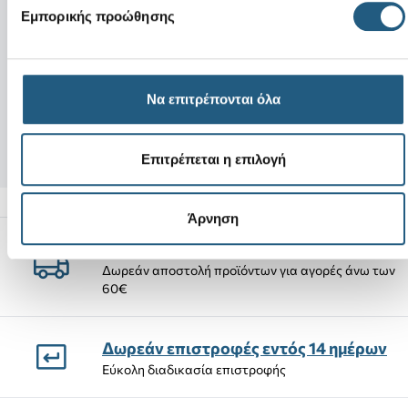
Εμπορικής προώθησης
Νέο
Νέο
Wendy Stretch Sox-Black/Black
3D Orange Race 
Να επιτρέπονται όλα
65,00 €
4,99 €
48,75 €
(25%)
2,99 €
(40%)
Επιτρέπεται η επιλογή
Άρνηση
Αποστολές Προϊόντων
Δωρεάν αποστολή προϊόντων για αγορές άνω των
60€
Δωρεάν επιστροφές εντός 14 ημέρων
Εύκολη διαδικασία επιστροφής