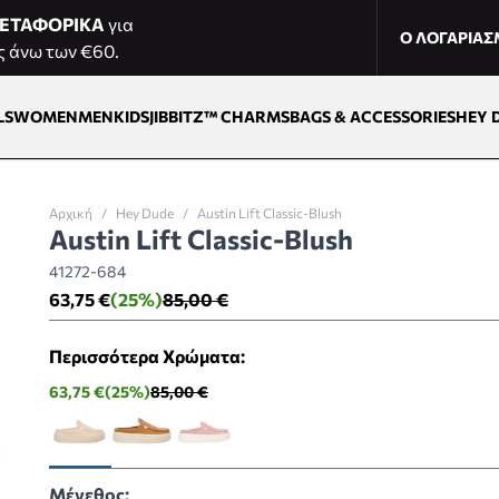
ΕΤΑΦΟΡΙΚΑ
για
Ο ΛΟΓΑΡΙΑ
ς άνω των €60.
LS
WOMEN
MEN
KIDS
JIBBITZ™ CHARMS
BAGS & ACCESSORIES
HEY 
Αρχική
/
Hey Dude
/
Austin Lift Classic-Blush
Austin Lift Classic-Blush
41272-684
63,75 €
(25%)
85,00 €
Περισσότερα Χρώματα:
63,75 €
(25%)
85,00 €
Μέγεθος: