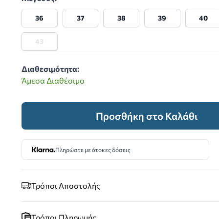
36
37
38
39
40
43
Διαθεσιμότητα:
Άμεσα Διαθέσιμο
 image
Προσθήκη στο Καλάθι
Πληρώστε με άτοκες δόσεις
Τρόποι Αποστολής
Τρόποι Πληρωμής